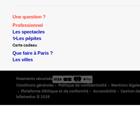
Une question ?
Professionnel
Les spectacles
✨Les pépites
Carte cadeau
Que faire à Paris ?
Les villes
Paiements sécurisés
Conditions générales
Politique de confidentialité
Mentions légale
Plateforme d'éthique et de conformité
Accessibilité
Gestion de
billetreduc ©
2026