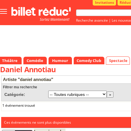
Invitations
Réduc
Bouton
menu
Sortez Maintenant!
principale
Recherche avancée
|
Les nouvea
Théâtre
Comédie
Humour
Comedy Club
Spectacle
Daniel Annotiau
Artiste "daniel annotiau"
Filtrer ma recherche
Catégorie:
1 événement trouvé
Ces évènements ne sont plus disponibles