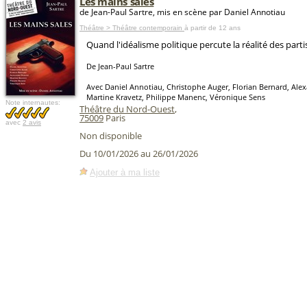
Les mains sales
de Jean-Paul Sartre, mis en scène par Daniel Annotiau
Théâtre > Théâtre contemporain
à partir de 12 ans
Quand l'idéalisme politique percute la réalité des parti
De Jean-Paul Sartre
Avec Daniel Annotiau, Christophe Auger, Florian Bernard, Ale
Martine Kravetz, Philippe Manenc, Véronique Sens
Note internautes:
Théâtre du Nord-Ouest
,
75009
Paris
avec
2 avis
Non disponible
Du 10/01/2026 au 26/01/2026
Ajouter à ma liste