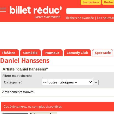
Invitations
Réduc
Bouton
menu
Sortez Maintenant!
principale
Recherche avancée
|
Les nouvea
Théâtre
Comédie
Humour
Comedy Club
Spectacle
Daniel Hanssens
Artiste "daniel hanssens"
Filtrer ma recherche
Catégorie:
2 événements trouvés
Ces évènements ne sont plus disponibles