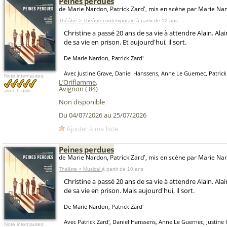
Peines perdues
de Marie Nardon, Patrick Zard', mis en scène par Marie Na
Théâtre > Théâtre contemporain
à partir de 12 ans
Christine a passé 20 ans de sa vie à attendre Alain. Ala
de sa vie en prison. Et aujourd'hui, il sort.
De Marie Nardon, Patrick Zard'
Avec Justine Grave, Daniel Hanssens, Anne Le Guernec, Patrick
Note internautes:
L’Oriflamme
,
Avignon
(
84
)
avec
9 avis
Non disponible
Du 04/07/2026 au 25/07/2026
Ajouter à ma liste
Peines perdues
de Marie Nardon, Patrick Zard', mis en scène par Marie Na
Théâtre > Musical
à partir de 10 ans
Christine a passé 20 ans de sa vie à attendre Alain. Ala
de sa vie en prison. Mais aujourd'hui, il sort.
De Marie Nardon, Patrick Zard'
Avec Patrick Zard', Daniel Hanssens, Anne Le Guernec, Justine
Note internautes: