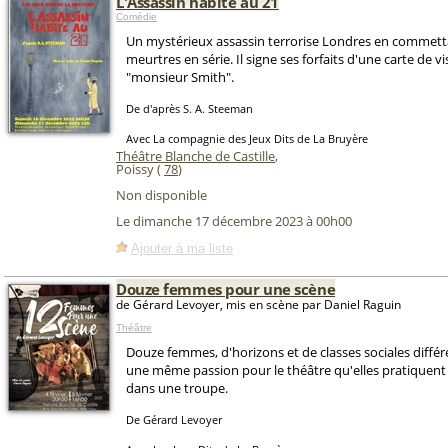
L'Assassin habite au 21
Comédie
Un mystérieux assassin terrorise Londres en commett
meurtres en série. Il signe ses forfaits d'une carte de 
"monsieur Smith".
De d'après S. A. Steeman
Avec La compagnie des Jeux Dits de La Bruyère
Théâtre Blanche de Castille
,
Poissy (
78
)
Non disponible
Le dimanche 17 décembre 2023 à 00h00
Ajouter à ma liste
Douze femmes pour une scène
de Gérard Levoyer, mis en scène par Daniel Raguin
Théâtre
Douze femmes, d'horizons et de classes sociales différ
une même passion pour le théâtre qu'elles pratiquen
dans une troupe.
De Gérard Levoyer