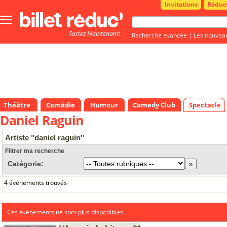
Invitations
Réduc
Bouton
menu
Sortez Maintenant!
principale
Recherche avancée
|
Les nouvea
Théâtre
Comédie
Humour
Comedy Club
Spectacle
Daniel Raguin
Artiste "daniel raguin"
Filtrer ma recherche
Catégorie:
4 événements trouvés
Ces évènements ne sont plus disponibles