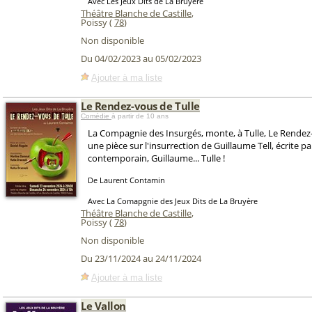
Avec Les Jeux Dits de La Bruyère
Théâtre Blanche de Castille
,
Poissy (
78
)
Non disponible
Du 04/02/2023 au 05/02/2023
Ajouter à ma liste
Le Rendez-vous de Tulle
Comédie
à partir de 10 ans
La Compagnie des Insurgés, monte, à Tulle, Le Rendez-
une pièce sur l'insurrection de Guillaume Tell, écrite p
contemporain, Guillaume... Tulle !
De Laurent Contamin
Avec La Comapgnie des Jeux Dits de La Bruyère
Théâtre Blanche de Castille
,
Poissy (
78
)
Non disponible
Du 23/11/2024 au 24/11/2024
Ajouter à ma liste
Le Vallon