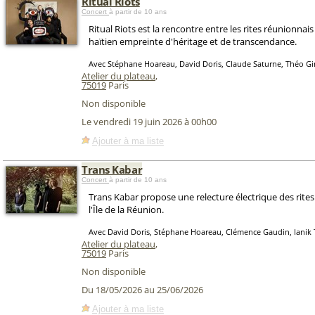
Ritual Riots
Concert
à partir de 10 ans
Ritual Riots est la rencontre entre les rites réunionnai
haïtien empreinte d'héritage et de transcendance.
Avec Stéphane Hoareau, David Doris, Claude Saturne, Théo Gi
Atelier du plateau
,
75019
Paris
Non disponible
Le vendredi 19 juin 2026 à 00h00
Ajouter à ma liste
Trans Kabar
Concert
à partir de 10 ans
Trans Kabar propose une relecture électrique des rite
l'Île de la Réunion.
Avec David Doris, Stéphane Hoareau, Clémence Gaudin, Ianik T
Atelier du plateau
,
75019
Paris
Non disponible
Du 18/05/2026 au 25/06/2026
Ajouter à ma liste