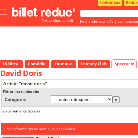
Invitations
Réduc
Bouton
menu
Sortez Maintenant!
principale
Recherche avancée
|
Les nouvea
Théâtre
Comédie
Humour
Comedy Club
Spectacle
David Doris
Artiste "david doris"
Filtrer ma recherche
Catégorie:
2 événements trouvés
Ces évènements ne sont plus disponibles