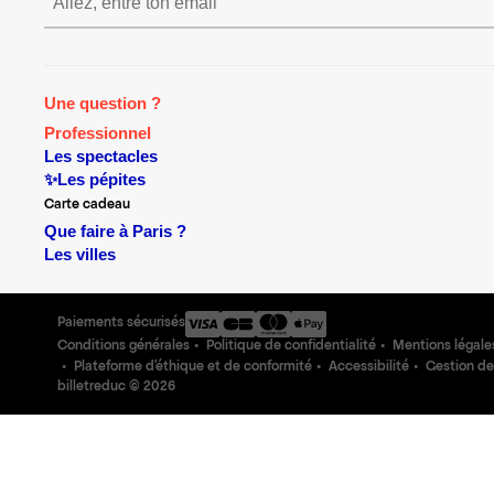
S’inscrire S’inscrire S’insc
Une question ?
Professionnel
Les spectacles
✨Les pépites
Carte cadeau
Que faire à Paris ?
Les villes
Paiements sécurisés
Conditions générales
Politique de confidentialité
Mentions légale
Plateforme d'éthique et de conformité
Accessibilité
Gestion de
billetreduc ©
2026