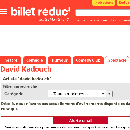
Invitations
Réduc
Bouton
menu
Sortez Maintenant!
principale
Recherche avancée
|
Les nouvea
Théâtre
Comédie
Humour
Comedy Club
Spectacle
David Kadouch
Artiste "david kadouch"
Filtrer ma recherche
Catégorie:
Désolé, nous n'avons pas actuellement d'événements disponibles da
rubrique
Pour être informé des prochaines dates pour les spectacles et sorties qu