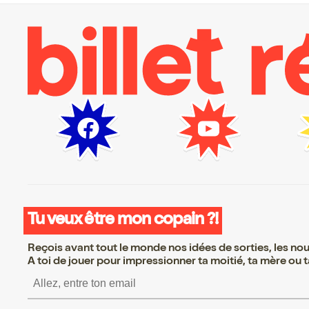
Tu veux être mon copain ?!
Reçois avant tout le monde nos idées de sorties, les nouv
A toi de jouer pour impressionner ta moitié, ta mère ou ta
S’inscrire S’inscrire S