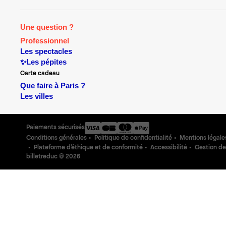
Une question ?
Professionnel
Les spectacles
✨Les pépites
Carte cadeau
Que faire à Paris ?
Les villes
Paiements sécurisés
Conditions générales
Politique de confidentialité
Mentions légale
Plateforme d'éthique et de conformité
Accessibilité
Gestion de
billetreduc ©
2026