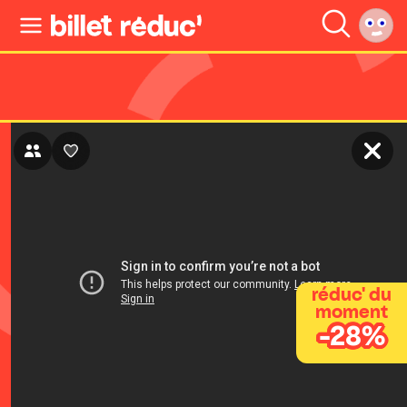
réduc' du
moment
-28%