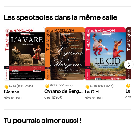
Les spectacles dans la même salle
9/
9/10 (551 avis)
9/10 (546 avis)
9/10 (264 avis)
Le 
Cyrano de Berger
L'Avare
Le Cid
é lui
ac
dès 1
dès 12,95€
dès 12,95€
dès 12,95€
Tu pourrais aimer aussi !