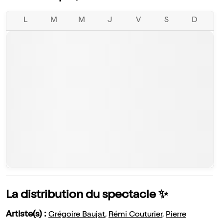
L
M
M
J
V
S
D
La distribution du spectacle ✨
Artiste(s) :
Grégoire Baujat
,
Rémi Couturier
,
Pierre