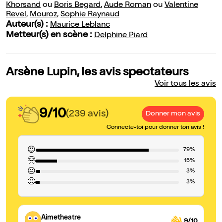
Khorsand
ou
Boris Begard
,
Aude Roman
ou
Valentine
Revel
,
Mouroz
,
Sophie Raynaud
Auteur(s) :
Maurice Leblanc
Metteur(s) en scène :
Delphine Piard
Arsène Lupin, les avis spectateurs
Voir tous les avis
9/10
(239 avis)
Donner mon avis
Connecte-toi pour donner ton avis !
😍
79%
🤗
15%
😐
3%
🙁
3%
Aimetheatre
9/10