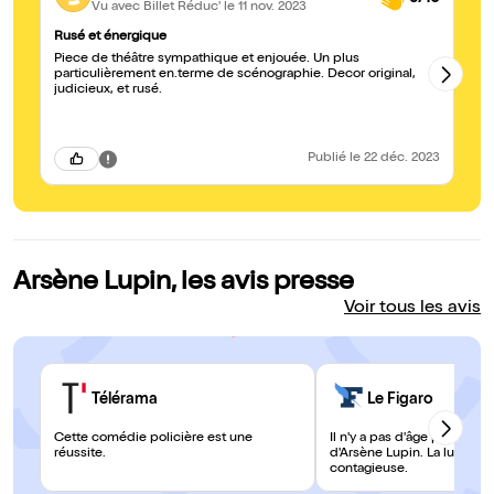
Vu avec Billet Réduc'
le 11 nov. 2023
Rusé et énergique
Ex
Piece de théâtre sympathique et enjouée. Un plus
Tr
particulièrement en.terme de scénographie. Decor original,
in
judicieux, et rusé.
Publié
le 22 déc. 2023
Arsène Lupin, les avis presse
Voir tous les avis
Télérama
Le Figaro
Cette comédie policière est une
Il n'y a pas d'âge pour aime
réussite.
d'Arsène Lupin. La lupinite
contagieuse.