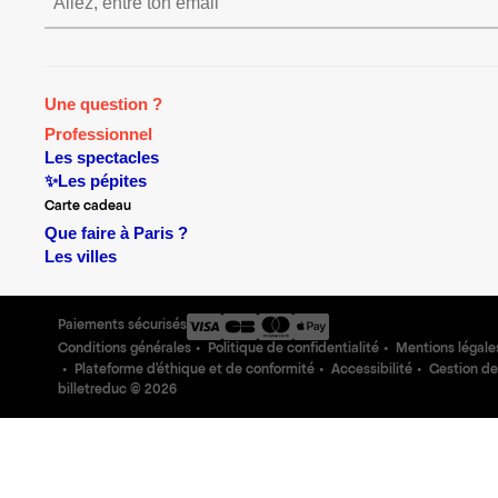
S’inscrire S’inscrire S’
Une question ?
Professionnel
Les spectacles
✨Les pépites
Carte cadeau
Que faire à Paris ?
Les villes
Paiements sécurisés
Conditions générales
Politique de confidentialité
Mentions légale
Plateforme d'éthique et de conformité
Accessibilité
Gestion de
billetreduc ©
2026