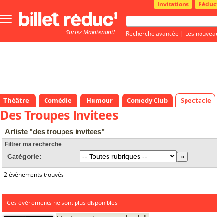
Invitations
Réduc
Bouton
menu
Sortez Maintenant!
principale
Recherche avancée
|
Les nouvea
Théâtre
Comédie
Humour
Comedy Club
Spectacle
Des Troupes Invitees
Artiste "des troupes invitees"
Filtrer ma recherche
Catégorie:
2 événements trouvés
Ces évènements ne sont plus disponibles