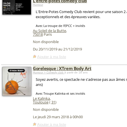
L'entre-potes comedy club
Humour
L'Entre-Potes Comedy Club revient pour une saison 2 a
exceptionnels et des épreuves variées.
Avec La troupe de l'EPCC + invités
Au Soleil de la Butte
,
75018
Paris
Non disponible
Du 20/11/2019 au 21/12/2019
Ajouter à ma liste
Gorelesque : XTrem Body Art
Humour > Comedy club
à partir de 18 ans
Soyez avertis, ce spectacle ne s'adresse pas aux âmes s
ans)
Avec Troupe Kalinka et ses invités
Le Kalinka
,
Toulouse
(
31
)
Non disponible
Le jeudi 29 mars 2018 à 00h00
Ajouter à ma liste