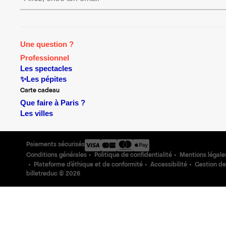
Une question ?
Professionnel
Les spectacles
✨Les pépites
Carte cadeau
Que faire à Paris ?
Les villes
Paiements sécurisés
Conditions générales
Politique de confidentialité
Mentions légale
Plateforme d'éthique et de conformité
Accessibilité
Gestion de
billetreduc ©
2026