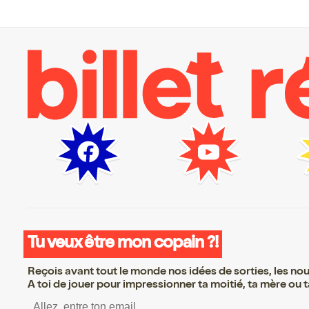
Tu veux être mon copain ?!
Reçois avant tout le monde nos idées de sorties, les nouv
A toi de jouer pour impressionner ta moitié, ta mère ou ta
S’inscrire S’inscrire S’