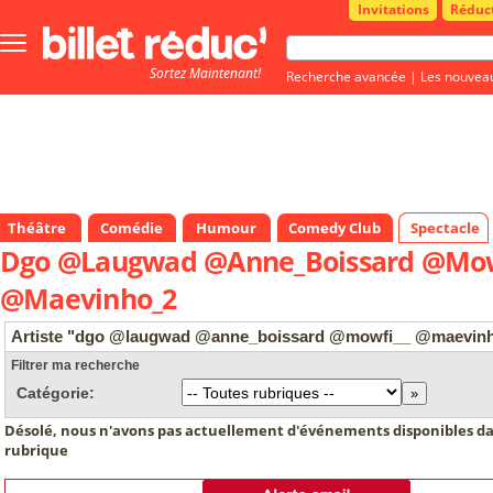
Invitations
Réduc
Bouton
menu
Sortez Maintenant!
principale
Recherche avancée
|
Les nouvea
Théâtre
Comédie
Humour
Comedy Club
Spectacle
Dgo @Laugwad @Anne_Boissard @Mow
@Maevinho_2
Artiste "dgo @laugwad @anne_boissard @mowfi__ @maevin
Filtrer ma recherche
Catégorie:
Désolé, nous n'avons pas actuellement d'événements disponibles da
rubrique