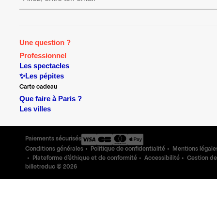
Une question ?
Professionnel
Les spectacles
✨Les pépites
Carte cadeau
Que faire à Paris ?
Les villes
Paiements sécurisés
Conditions générales
Politique de confidentialité
Mentions légale
Plateforme d'éthique et de conformité
Accessibilité
Gestion de
billetreduc ©
2026