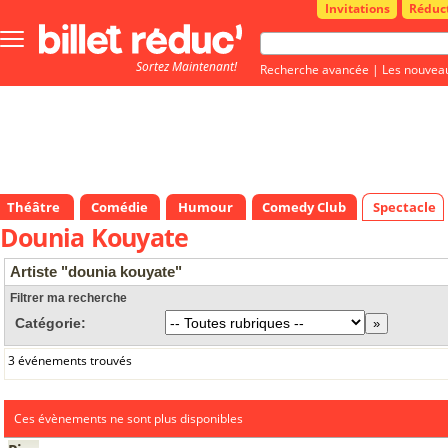
Invitations
Réduc
Bouton
menu
Sortez Maintenant!
principale
Recherche avancée
|
Les nouvea
Théâtre
Comédie
Humour
Comedy Club
Spectacle
Dounia Kouyate
Artiste "dounia kouyate"
Filtrer ma recherche
Catégorie:
3 événements trouvés
Ces évènements ne sont plus disponibles