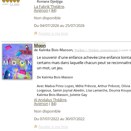
Romane Djedjiga
avec
21 avis
La Fabrik'Théâtre
,
Avignon
(
84
)
Non disponible
Du 04/07/2026 au 25/07/2026
Ajouter à ma liste
Moon
de Kalinka Bois-Masson,
Théâtre > Théâtre contemporain
à partir 
Le souvenir d'une enfance achevée.Une enfance loint
certains mais dans laquelle chacun peut se reconnaitre
un mot, un jeu.
De Kalinka Bois-Masson
Avec Maéva Pinto Lopes, Mélie Prévost, Arthur Prévost, Olivia
Lorgeoux, Samin Joynal Abedin, Lisa Lamarche, Dounia Kouyate
Kalinka Bois-Masson, Juliette Gay
Al Andalus Théâtre
,
Avignon
(
84
)
Non disponible
Du 07/07/2022 au 30/07/2022
Ajouter à ma liste