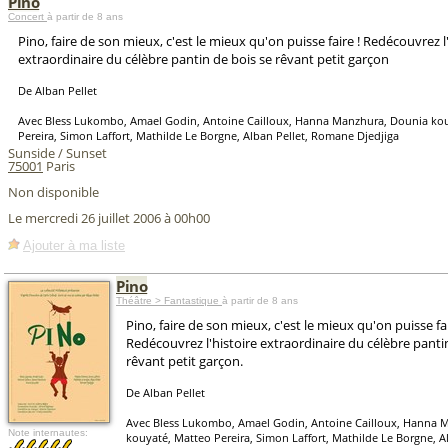
Pino
Concert
à partir de 8 ans
Pino, faire de son mieux, c'est le mieux qu'on puisse faire ! Redécouvrez l
extraordinaire du célèbre pantin de bois se rêvant petit garçon
De Alban Pellet
Avec Bless Lukombo, Amael Godin, Antoine Cailloux, Hanna Manzhura, Dounia ko
Pereira, Simon Laffort, Mathilde Le Borgne, Alban Pellet, Romane Djedjiga
Sunside / Sunset
75001
Paris
Non disponible
Le mercredi 26 juillet 2006 à 00h00
Ajouter à ma liste
Pino
Théâtre > Fantastique
à partir de 8 ans
Pino, faire de son mieux, c'est le mieux qu'on puisse fai
Redécouvrez l'histoire extraordinaire du célèbre panti
rêvant petit garçon.
De Alban Pellet
Avec Bless Lukombo, Amael Godin, Antoine Cailloux, Hanna 
Note internautes:
kouyaté, Matteo Pereira, Simon Laffort, Mathilde Le Borgne, Al