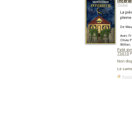
Intérie
Théâtre
La piè
pleine
De Mau
Avec Fr
Olivia 
Willier
Petit g
75010
P
Non dis
Le same
Ajoute