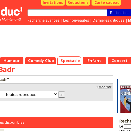
Invitations
Réductions
Carte cadeau
z Maintenant!
Recherche avancée
|
Les nouveautés
|
Dernières critiques
|
M
Humour
Comedy Club
Spectacle
Enfant
Concert
Badr
badr"
»
Modifier
Rech
us disponibles
Le