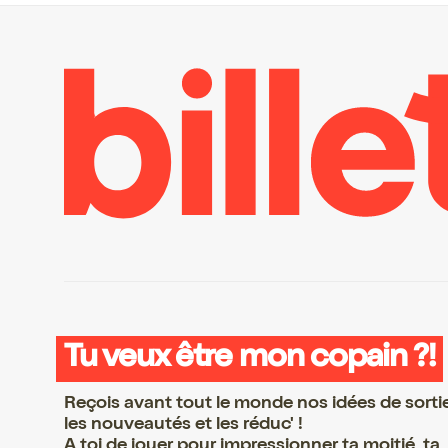
Tu veux être mon copain ?!
Reçois avant tout le monde nos idées de sorti
les nouveautés et les réduc' !
A toi de jouer pour impressionner ta moitié, ta