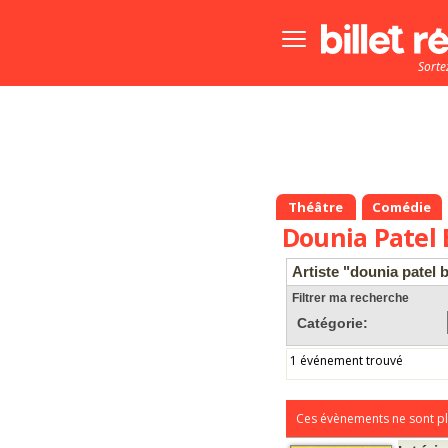
Bouton
menu
Sorte
principale
Théâtre
Comédie
Dounia Patel 
Artiste "dounia patel 
Filtrer ma recherche
Catégorie:
1 événement trouvé
Ces évènements ne sont pl