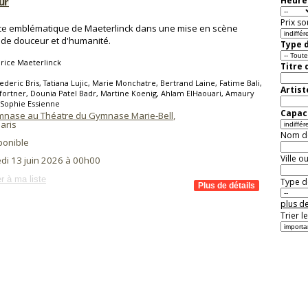
ur
Heure 
Prix so
ce emblématique de Maeterlinck dans une mise en scène
 de douceur et d'humanité.
Type d
rice Maeterlinck
Titre 
ederic Bris, Tatiana Lujic, Marie Monchatre, Bertrand Laine, Fatime Bali,
Artist
Pfortner, Dounia Patel Badr, Martine Koenig, Ahlam ElHaouari, Amaury
, Sophie Essienne
Capaci
ymnase au Théatre du Gymnase Marie-Bell
,
aris
Nom de 
ponible
Ville o
di 13 juin 2026 à 00h00
r à ma liste
Type de
plus de
Trier l