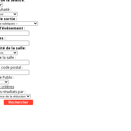
de la Séance:
Extraordinaire
Activité à vivre !
uhaité :
Promo exclusive ! .
Jusqu'à -13%
e sortie :
d'événement :
es :
té de la salle:
la salle :
u code postal :
 Public :
 critères
es résultats par :