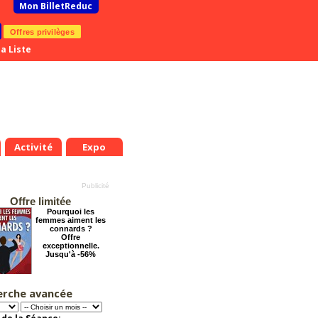
Mon BilletReduc
Offres privilèges
a Liste
Activité
Expo
Offre limitée
Pourquoi les
femmes aiment les
connards ?
Offre
exceptionnelle.
Jusqu'à -56%
erche avancée
Le Grand Hôtel des
Rêves présente :
Jules Verne, Le
Voyage