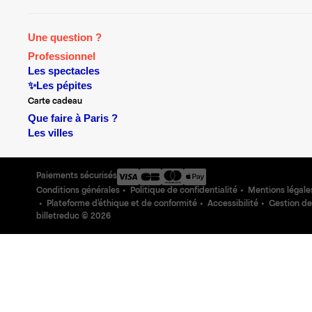
Une question ?
Professionnel
Les spectacles
✨Les pépites
Carte cadeau
Que faire à Paris ?
Les villes
Paiements sécurisés
Conditions générales
Politique de confidentialité
Mentions légale
Plateforme d'éthique et de conformité
Accessibilité
Gestion de
billetreduc ©
2026