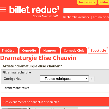
Invitations
Réduc
Bouton
menu
Sortez Maintenant!
principale
Recherche avancée
|
Les nouvea
Théâtre
Comédie
Humour
Comedy Club
Spectacle
Dramaturgie Elise Chauvin
Artiste "dramaturgie elise chauvin"
Filtrer ma recherche
Catégorie:
1 événement trouvé
Ces évènements ne sont plus disponibles