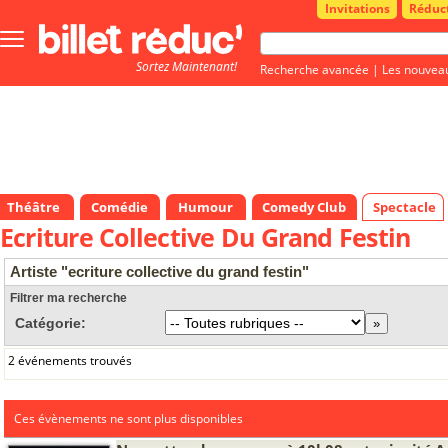
Invitations
Réduc
Bouton
menu
Sortez Maintenant!
principale
Recherche avancée
|
Les nouvea
Théâtre
Comédie
Humour
Comedy Club
Spectacle
Ecriture Collective Du Grand Festin
Artiste "ecriture collective du grand festin"
Filtrer ma recherche
Catégorie:
2 événements trouvés
Ces évènements ne sont plus disponibles