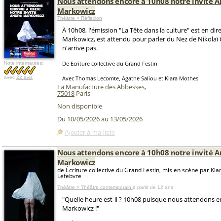
Nous attendons encore à 10h08 notre invité 
Markowicz
Théâtre > Réflexion
À 10h08, l'émission "La Tête dans la culture" est en dir
Markowicz, est attendu pour parler du Nez de Nikolaï G
n'arrive pas.
De Ecriture collective du Grand Festin
Note internautes:
avec
22 avis
Avec Thomas Lecomte, Agathe Saliou et Klara Mothes
La Manufacture des Abbesses
,
75018
Paris
Non disponible
Du 10/05/2026 au 13/05/2026
Ajouter à ma liste
Nous attendons encore à 10h08 notre invité 
Markowicz
de Écriture collective du Grand Festin, mis en scène par Kl
Lefebvre
Théâtre > Théâtre contemporain
à partir de 12 ans
"Quelle heure est-il ? 10h08 puisque nous attendons 
Markowicz !"