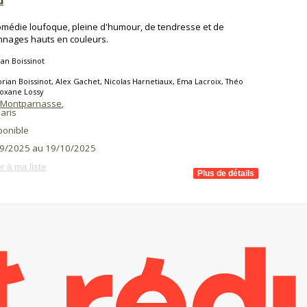
u
médie loufoque, pleine d'humour, de tendresse et de
nages hauts en couleurs.
an Boissinot
rian Boissinot, Alex Gachet, Nicolas Harnetiaux, Ema Lacroix, Théo
Roxane Lossy
 Montparnasse
,
aris
ponible
9/2025 au 19/10/2025
r à ma liste