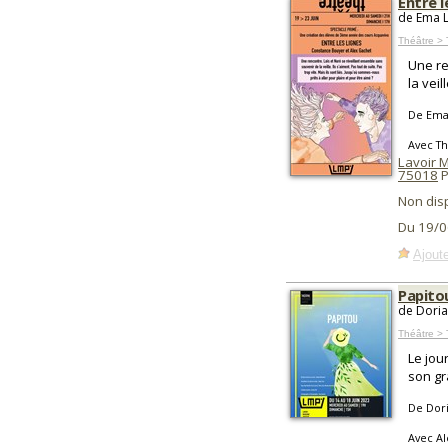
Entre l
de Ema L
Théâtre > 
Une re
la veil
De Ema
Avec Th
Lavoir 
75018
P
Non dis
Du 19/0
Ajoute
Papito
de Doria
Théâtre >
Le jou
son gr
De Dori
Avec Al