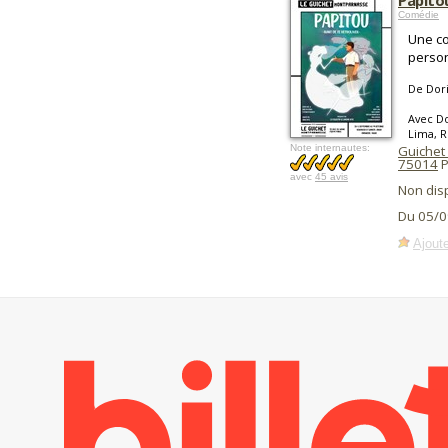
Papito
Comédie
Une co
person
De Dori
Avec Do
Lima, 
Note internautes:
Guichet
75014
P
avec
45 avis
Non dis
Du 05/0
Ajoute