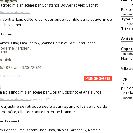
es lignes
Heure 
acroix, mis en scène par Constance Bouyer et Alex Gachet
Prix so
Théâtre contemporain
ncontre. Loïs et Noré se réveillent ensemble sans souvenir de
Type d
le. Ils s'aiment.
Titre 
 Lacroix
Artist
omas Dutay, Ema Lacroix, Jeanne Perrin et Gaël Pontrucher
Moderne Parisien
,
Capaci
aris
Nom de 
ponible
6/2024 au 23/06/2024
Ville o
r à ma liste
Type de
u
plus de
n Boissinot, mis en scène par Dorian Boissinot et Anaïs Cros
Trier l
 Théâtre contemporain
à partir de 12 ans
r où Justine se retrouve seule pour répandre les cendres de
and-père, elle rencontre un jeune homme.
an Boissinot
ex Gachet, Ema Lacroix, Théo Lima, Nicolas Harnetiaux, Romain