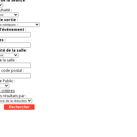
de la Séance:
exceptionnelle.
Jusqu'à -26%
uhaité :
e sortie :
d'événement :
es :
té de la salle:
la salle :
u code postal :
 Public :
 critères
es résultats par :