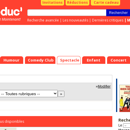
Invitations
Réductions
Carte cadeau
z Maintenant!
Recherche avancée
|
Les nouveautés
|
Dernières critiques
|
M
Humour
Comedy Club
Spectacle
Enfant
Concert
»
Modifier
Rech
us disponibles
Le