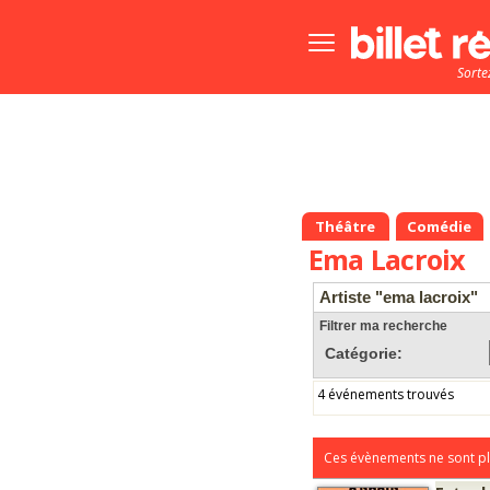
Bouton
menu
Sorte
principale
Théâtre
Comédie
Ema Lacroix
Artiste "ema lacroix"
Filtrer ma recherche
Catégorie:
4 événements trouvés
Ces évènements ne sont pl