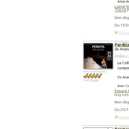
Amarde
Lavoir 
75018
P
Non dis
Du 15/0
Ajoute
Perdit
de Anaïs
Théâtre >
Le Col
contem
Note internautes:
De Anaï
avec
8 avis
Avec Co
Espace 
Issy Le
Non dis
Du 25/1
Ajoute