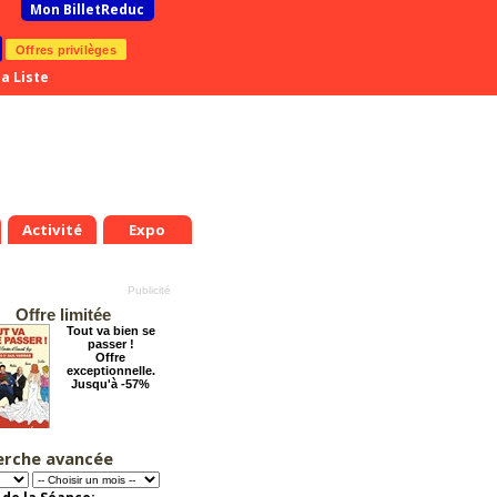
Mon BilletReduc
Offres privilèges
a Liste
Activité
Expo
Offre limitée
Tout va bien se
passer !
Offre
exceptionnelle.
Jusqu'à -57%
erche avancée
La Cité Interdite :
Six siècles de
mystères
Offre