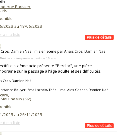
ilh
Moderne Parisien
,
aris
ponible
6/2023 au 18/06/2023
r à ma liste
a
 Cros, Damien Naël, mis en scène par Anaïs Cros, Damien Naël
 Théâtre contemporain
à partir de 10 ans
lectif Le sixième acte présente "Perdita", une pièce
poraine sur le passage à l'âge adulte et ses difficultés.
s Cros, Damien Naël
nstance Bouyer, Ema Lacroix, Théo Lima, Alex Gachet, Damien Naël
Icare
,
s Moulineaux (
92
)
ponible
1/2025 au 26/11/2025
r à ma liste