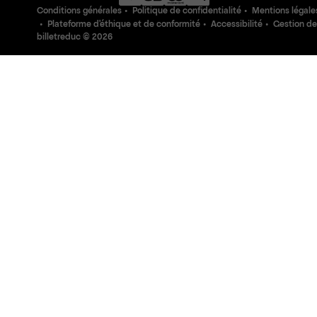
Conditions générales
Politique de confidentialité
Mentions légale
Plateforme d'éthique et de conformité
Accessibilité
Gestion de
billetreduc ©
2026