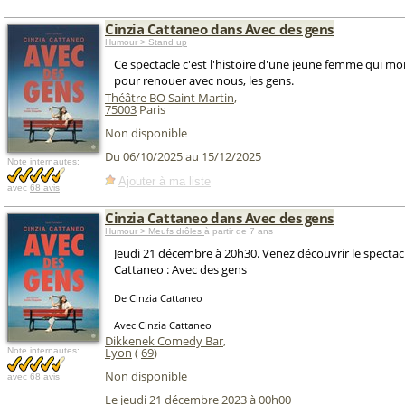
Cinzia Cattaneo dans Avec des gens
Humour > Stand up
Ce spectacle c'est l'histoire d'une jeune femme qui mo
pour renouer avec nous, les gens.
Théâtre BO Saint Martin
,
75003
Paris
Non disponible
Du 06/10/2025 au 15/12/2025
Note internautes:
Ajouter à ma liste
avec
68 avis
Cinzia Cattaneo dans Avec des gens
Humour > Meufs drôles
à partir de 7 ans
Jeudi 21 décembre à 20h30. Venez découvrir le spectacl
Cattaneo : Avec des gens
De Cinzia Cattaneo
Avec Cinzia Cattaneo
Dikkenek Comedy Bar
,
Lyon
(
69
)
Note internautes:
Non disponible
avec
68 avis
Le jeudi 21 décembre 2023 à 00h00