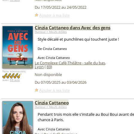
Du 17/05/2022 au 24/05/2022
Ajouter à ma liste
Cinzia Cattaneo dans Avec des gens
Humour > Meufs drôles
Style décalé et punchlines qui touchent juste !
De Cinzia Cattaneo
Avec Cinzia Cattaneo
Le Complexe Café-Théâtre - salle du bas
,
Lyon
(
69
)
Note internautes:
Non disponible
avec
68 avis
Du 07/05/2025 au 03/04/2026
Ajouter à ma liste
Cinzia Cattaneo
Humour > Meufs drôles
Pendant trois mois elle s'installe au Boui Boui avant de
chance à Paris.
Avec Cinzia Cattaneo