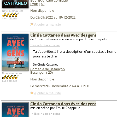
Boui Boui Café Comique
,
Lyon
(
69
)
Non disponible
Note internautes:
Du 03/09/2022 au 19/12/2022
avec
68 avis
Ajouter à ma liste
Cinzia Cattaneo dans Avec des gens
de Cinzia Cattaneo, mis en scène par Émilie Chapelle
Théâtre > Seul en scène
Tu t'apprêtes à lire la description d'un spectacle humor
pourrais te dire :
De Cinzia Cattaneo
Comédie de Besançon
,
Besançon (
25
)
Note internautes:
Non disponible
avec
68 avis
Le mercredi 6 novembre 2024 à 00h00
Ajouter à ma liste
Cinzia Cattaneo dans Avec des gens
mis en scène par Emilie Chappelle
Théâtre > Seul en scène