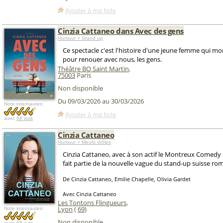
Ajouter à ma liste
Cinzia Cattaneo dans Avec des gens
Humour > Stand up
Ce spectacle c'est l'histoire d'une jeune femme qui mo
pour renouer avec nous, les gens.
Théâtre BO Saint Martin
,
75003
Paris
Non disponible
Du 09/03/2026 au 30/03/2026
Note internautes:
Ajouter à ma liste
avec
68 avis
Cinzia Cattaneo
Humour > Meufs drôles
Cinzia Cattaneo, avec à son actif le Montreux Comedy 
fait partie de la nouvelle vague du stand-up suisse ro
De Cinzia Cattaneo, Emilie Chapelle, Olivia Gardet
Avec Cinzia Cattaneo
Les Tontons Flingueurs
,
Lyon
(
69
)
Note internautes:
Non disponible
avec
68 avis