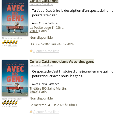
Cinzia Cattaneo
Humour > Stand up
Tu t'apprêtes à lire la description d'un spectacle humor
pourrais te dire :
Avec Cinzia Cattaneo
La Petite Loge Théâtre
,
75009
Paris
Non disponible
Note internautes:
Du 30/05/2023 au 24/03/2024
avec
68 avis
Ajouter à ma liste
Cinzia Cattaneo dans Avec des gens
Humour > Stand up
Ce spectacle c'est l'histoire d'une jeune femme qui mo
pour renouer avec nous, les gens.
Avec Cinzia Cattaneo
Théâtre BO Saint Martin
,
75003
Paris
Non disponible
Note internautes:
Le mercredi 4 juin 2025 à 00h00
avec
68 avis
Ajouter à ma liste