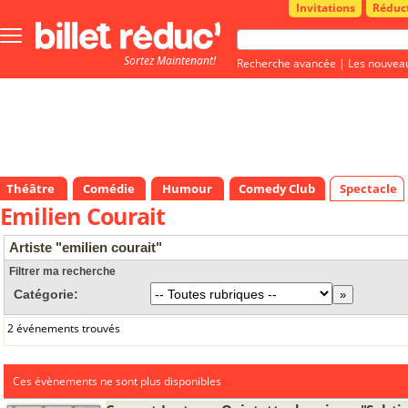
Invitations
Réduc
Bouton
menu
Sortez Maintenant!
principale
Recherche avancée
|
Les nouvea
Théâtre
Comédie
Humour
Comedy Club
Spectacle
Emilien Courait
Artiste "emilien courait"
Filtrer ma recherche
Catégorie:
2 événements trouvés
Ces évènements ne sont plus disponibles