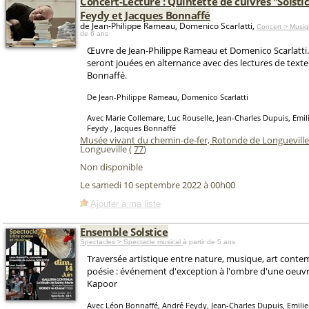
Concert-Lecture : Quintette de cuivres "Solsti
Feydy et Jacques Bonnaffé
de Jean-Philippe Rameau, Domenico Scarlatti,
Concert > Musiq
de 6 ans
Œuvre de Jean-Philippe Rameau et Domenico Scarlatti.
seront jouées en alternance avec des lectures de texte
Bonnaffé.
De Jean-Philippe Rameau, Domenico Scarlatti
Avec Marie Collemare, Luc Rouselle, Jean-Charles Dupuis, Emil
Feydy , Jacques Bonnaffé
Musée vivant du chemin-de-fer, Rotonde de Longuevill
Longueville (
77
)
Non disponible
Le samedi 10 septembre 2022 à 00h00
Ajouter à ma liste
Ensemble Solstice
Spectacles > Spectacle musical
à partir de 5 ans
Traversée artistique entre nature, musique, art conte
poésie : événement d'exception à l'ombre d'une oeuvr
Kapoor
Avec Léon Bonnaffé, André Feydy, Jean-Charles Dupuis, Emilie