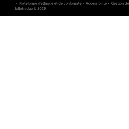
Plateforme d'éthique et de conformité
Accessibilité
Gestion de
billetreduc ©
2026