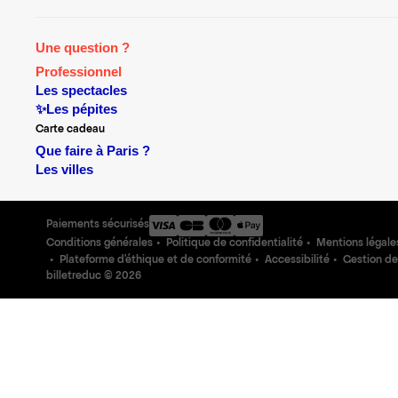
Une question ?
Professionnel
Les spectacles
✨Les pépites
Carte cadeau
Que faire à Paris ?
Les villes
Paiements sécurisés
Conditions générales
Politique de confidentialité
Mentions légale
Plateforme d'éthique et de conformité
Accessibilité
Gestion de
billetreduc ©
2026