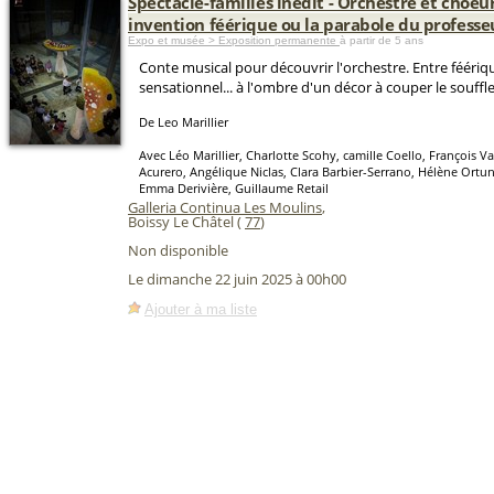
Spectacle-familles inédit - Orchestre et choeur
invention féérique ou la parabole du professe
Expo et musée > Exposition permanente
à partir de 5 ans
Conte musical pour découvrir l'orchestre. Entre féériq
sensationnel... à l'ombre d'un décor à couper le souffle
De Leo Marillier
Avec Léo Marillier, Charlotte Scohy, camille Coello, François 
Acurero, Angélique Niclas, Clara Barbier-Serrano, Hélène Ortun
Emma Derivière, Guillaume Retail
Galleria Continua Les Moulins
,
Boissy Le Châtel (
77
)
Non disponible
Le dimanche 22 juin 2025 à 00h00
Ajouter à ma liste