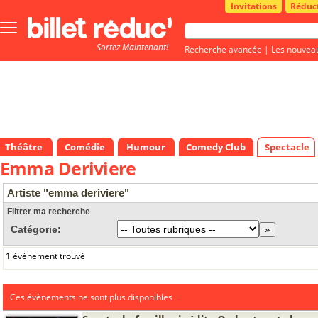
Invitations
Réduc
Bouton
menu
Sortez Maintenant!
principale
Recherche avancée
|
Les nouvea
Théâtre
Comédie
Humour
Comedy Club
Spectacle
Emma Deriviere
Artiste "emma deriviere"
Filtrer ma recherche
Catégorie:
1 événement trouvé
Ces évènements ne sont plus disponibles