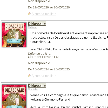
Non disponible
Du 29/05/2026 au 30/05/2026
Ajouter à ma liste
Didascalie
Théâtre
Une comédie de boulevard entièrement improvisée et 
trois actes, inspirée des classiques du genre (Labiche,
Courteline, ...).
Avec Cédric Klein, Emmanuelle Mazoyer, Annabelle Vaux ou 
Défonce de Rire
,
Clermont Ferrand (
63
)
Non disponible
Du 15/04/2024 au 25/03/2025
Ajouter à ma liste
Didascalie
Comédie
Venez voir La compagnie la Clique dans "Didascalie" à
volcans à Clermont-Ferrand
Avec Laurence Avesque, Jérémie Bouchet, Caroline Bronner, Cé