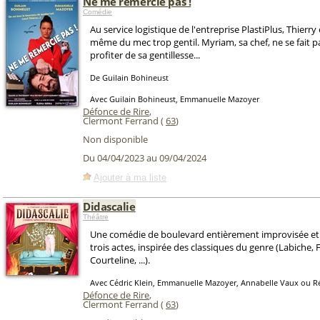
Ne me remercie pas !
Comédie
Au service logistique de l'entreprise PlastiPlus, Thierry
même du mec trop gentil. Myriam, sa chef, ne se fait p
profiter de sa gentillesse...
De Guilain Bohineust
Avec Guilain Bohineust, Emmanuelle Mazoyer
Défonce de Rire
,
Clermont Ferrand (
63
)
Non disponible
Du 04/04/2023 au 09/04/2024
Ajouter à ma liste
Didascalie
Théâtre
Une comédie de boulevard entièrement improvisée et 
trois actes, inspirée des classiques du genre (Labiche,
Courteline, ...).
Avec Cédric Klein, Emmanuelle Mazoyer, Annabelle Vaux ou 
Défonce de Rire
,
Clermont Ferrand (
63
)