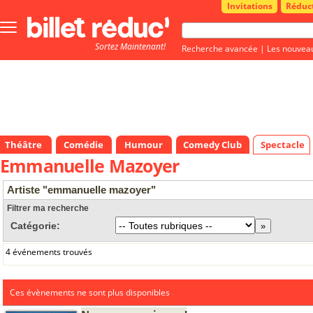
Invitations
Réduc
Bouton
menu
Sortez Maintenant!
principale
Recherche avancée
|
Les nouvea
Théâtre
Comédie
Humour
Comedy Club
Spectacle
Emmanuelle Mazoyer
Artiste "emmanuelle mazoyer"
Filtrer ma recherche
Catégorie:
4 événements trouvés
Ces évènements ne sont plus disponibles