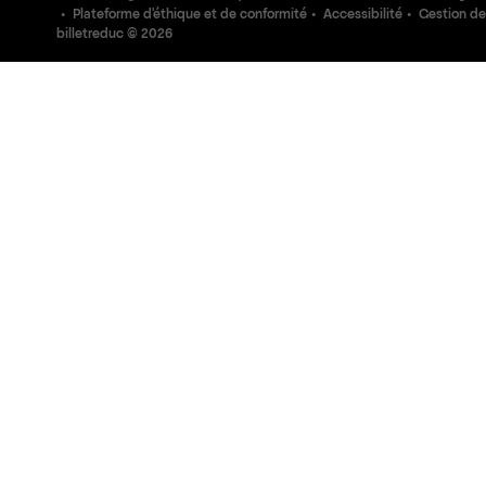
Plateforme d'éthique et de conformité
Accessibilité
Gestion de
billetreduc ©
2026