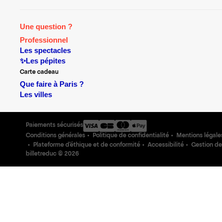
Une question ?
Professionnel
Les spectacles
✨Les pépites
Carte cadeau
Que faire à Paris ?
Les villes
Paiements sécurisés
Conditions générales
Politique de confidentialité
Mentions légale
Plateforme d'éthique et de conformité
Accessibilité
Gestion de
billetreduc ©
2026