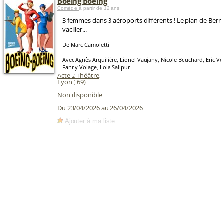
Boeing Boeing
Comédie
à partir de 12 ans
3 femmes dans 3 aéroports différents ! Le plan de Bern
vaciller...
De Marc Camoletti
Avec Agnès Arquilière, Lionel Vaujany, Nicole Bouchard, Eric 
Fanny Volage, Lola Salipur
Acte 2 Théâtre
,
Lyon
(
69
)
Non disponible
Du 23/04/2026 au 26/04/2026
Ajouter à ma liste