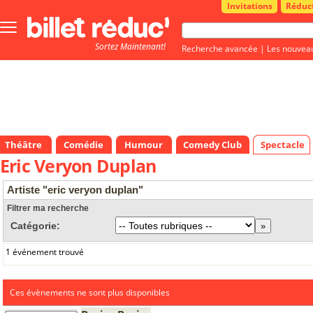
Invitations
Réduc
Bouton
menu
Sortez Maintenant!
principale
Recherche avancée
|
Les nouvea
Théâtre
Comédie
Humour
Comedy Club
Spectacle
Eric Veryon Duplan
Artiste "eric veryon duplan"
Filtrer ma recherche
Catégorie:
1 événement trouvé
Ces évènements ne sont plus disponibles