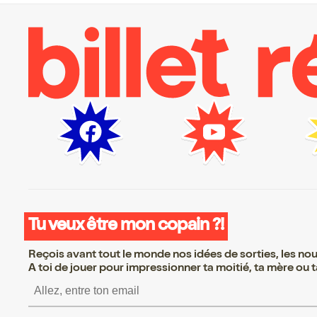
Tu veux être mon copain ?!
Reçois avant tout le monde nos idées de sorties, les nouv
A toi de jouer pour impressionner ta moitié, ta mère ou ta
S’inscrire S’inscrire S’