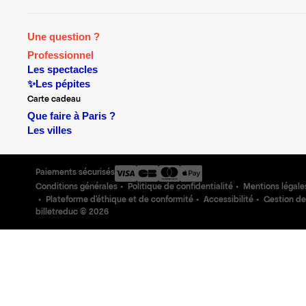
Une question ?
Professionnel
Les spectacles
✨Les pépites
Carte cadeau
Que faire à Paris ?
Les villes
Paiements sécurisés
Conditions générales
Politique de confidentialité
Mentions légale
Plateforme d'éthique et de conformité
Accessibilité
Gestion de
billetreduc ©
2026