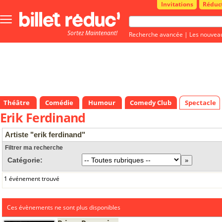
Invitations
Réduc
Bouton
menu
Sortez Maintenant!
principale
Recherche avancée
|
Les nouvea
Théâtre
Comédie
Humour
Comedy Club
Spectacle
Erik Ferdinand
Artiste "erik ferdinand"
Filtrer ma recherche
Catégorie:
1 événement trouvé
Ces évènements ne sont plus disponibles