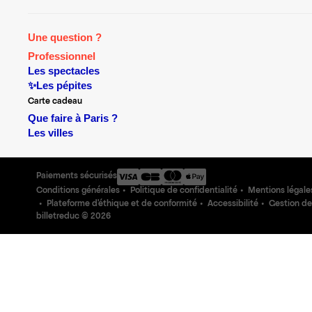
Une question ?
Professionnel
Les spectacles
✨Les pépites
Carte cadeau
Que faire à Paris ?
Les villes
Paiements sécurisés
Conditions générales
Politique de confidentialité
Mentions légale
Plateforme d'éthique et de conformité
Accessibilité
Gestion de
billetreduc ©
2026