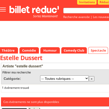
Invitations
Réduc
Bouton
menu
Sortez Maintenant!
principale
Recherche avancée
|
Les nouvea
Théâtre
Comédie
Humour
Comedy Club
Spectacle
Estelle Dussert
Artiste "estelle dussert"
Filtrer ma recherche
Catégorie:
1 événement trouvé
Ces évènements ne sont plus disponibles