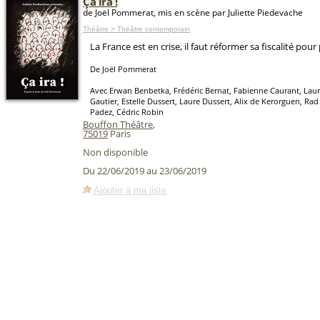
Ça ira !
de Joël Pommerat, mis en scène par Juliette Piedevache
Théâtre > Théâtre contemporain
La France est en crise, il faut réformer sa fiscalité pour 
De Joël Pommerat
Avec Erwan Benbetka, Frédéric Bernat, Fabienne Caurant, Laur
Gautier, Estelle Dussert, Laure Dussert, Alix de Kerorguen, R
Padez, Cédric Robin
Bouffon Théâtre
,
75019
Paris
Non disponible
Du 22/06/2019 au 23/06/2019
Ajouter à ma liste