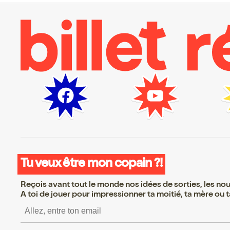
Tu veux être mon copain ?!
Reçois avant tout le monde nos idées de sorties, les nouv
A toi de jouer pour impressionner ta moitié, ta mère ou ta
S’inscrire S’inscrire S