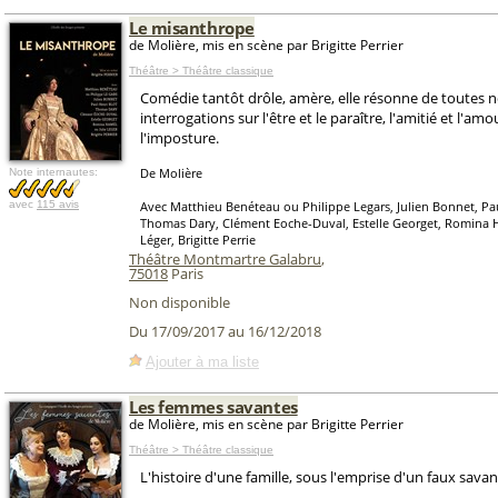
Le misanthrope
de Molière, mis en scène par Brigitte Perrier
Théâtre > Théâtre classique
Comédie tantôt drôle, amère, elle résonne de toutes 
interrogations sur l'être et le paraître, l'amitié et l'amou
l'imposture.
De Molière
Note internautes:
avec
115 avis
Avec Matthieu Benéteau ou Philippe Legars, Julien Bonnet, Pau
Thomas Dary, Clément Eoche-Duval, Estelle Georget, Romina H
Léger, Brigitte Perrie
Théâtre Montmartre Galabru
,
75018
Paris
Non disponible
Du 17/09/2017 au 16/12/2018
Ajouter à ma liste
Les femmes savantes
de Molière, mis en scène par Brigitte Perrier
Théâtre > Théâtre classique
L'histoire d'une famille, sous l'emprise d'un faux savant