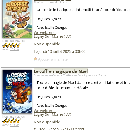
Théâtre
à partir de 3 ans
Un conte initiatique et interactif tour à tour drôle, tou
De Julien Sigalas
Avec Estelle Georget
We welcome
,
Lagny Sur Marne (
77
)
Note internautes:
Non disponible
avec
67 avis
Le jeudi 10 juillet 2025 à 00h00
Ajouter à ma liste
Le coffre magique de Noël
Spectacles enfants > Théâtre enfant
à partir de 3 ans
Toute la magie de Noel dans ce conte initiatique et inte
tour drôle, touchant et décalé.
De Julien Sigalas
Avec Estelle Georget
We welcome
,
Lagny Sur Marne (
77
)
Note internautes:
Non disponible
avec
67 avis
Du 30/11/2025 au 28/12/2025