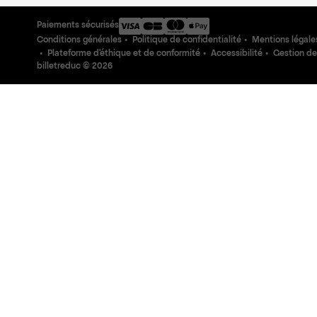
Paiements sécurisés
Conditions générales
Politique de confidentialité
Mentions légale
Plateforme d'éthique et de conformité
Accessibilité
Gestion de
billetreduc ©
2026