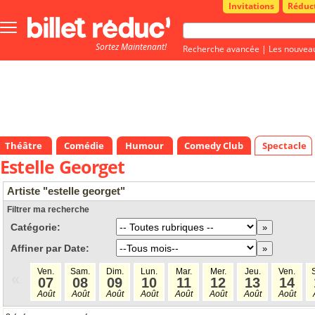
Invitations
Réduc
Bouton
menu
Sortez Maintenant!
principale
Recherche avancée
|
Les nouvea
Théâtre
Comédie
Humour
Comedy Club
Spectacle
Estelle Georget
Artiste "estelle georget"
Filtrer ma recherche
Catégorie:
Affiner par Date:
Ven.
Sam.
Dim.
Lun.
Mar.
Mer.
Jeu.
Ven.
«
07
08
09
10
11
12
13
14
Août
Août
Août
Août
Août
Août
Août
Août