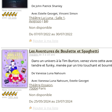
De John Patrick Shanley
Note internautes:
Avec Estelle Georget, Vincent Simon
Théâtre La Luna - Salle 1
,
avec
10 avis
Avignon
(
84
)
Non disponible
Du 07/07/2022 au 30/07/2022
Ajouter à ma liste
Les Aventures de Boulette et Spaghetti
Théâtre
de 3 à 10 ans
Dans un univers à la Tim Burton, venez vivre cette ave
tendre et funky, menée par un trio touchant et bourr
De Vanessa Luna Nahoum
Avec Vanessa Luna Nahoum, Estelle Georget
Théâtre Essaion
,
75004
Paris
Note internautes:
Non disponible
avec
599 avis
Du 25/05/2024 au 23/07/2024
Ajouter à ma liste