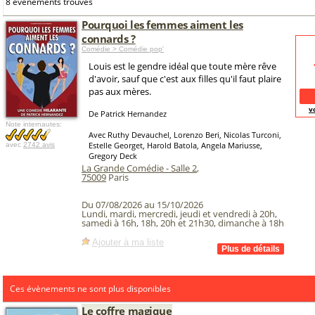
8 événements trouvés
Pourquoi les femmes aiment les
connards ?
Comédie > Comédie pop'
Louis est le gendre idéal que toute mère rêve
d'avoir, sauf que c'est aux filles qu'il faut plaire
pas aux mères.
v
De Patrick Hernandez
Note internautes:
Avec Ruthy Devauchel, Lorenzo Beri, Nicolas Turconi,
Estelle Georget, Harold Batola, Angela Mariusse,
avec
2742 avis
Gregory Deck
La Grande Comédie - Salle 2
,
75009
Paris
Du 07/08/2026 au 15/10/2026
Lundi, mardi, mercredi, jeudi et vendredi à 20h,
samedi à 16h, 18h, 20h et 21h30, dimanche à 18h
Ajouter à ma liste
Ces évènements ne sont plus disponibles
Le coffre magique