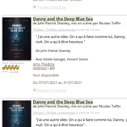
Ajouter à ma liste
Danny and the Deep Blue Sea
de John Patrick Shanley, mis en scène par Nicolas Taffin
Théâtre > Théâtre contemporain
à partir de 14 ans
" J'ai une autre idée. On a qu'à faire comme lui, Danny.
nuit. On a qu'à être heureux "
De John Patrick Shanley
Avec Estelle Georget, Vincent Simon
Note internautes:
Arto Théâtre
,
Avignon
(
84
)
avec
10 avis
Non disponible
Du 07/07/2021 au 31/07/2021
Ajouter à ma liste
Danny and the Deep Blue Sea
de John Patrick Shanley, mis en scène par Nicolas Taffin
Théâtre > Théâtre contemporain
à partir de 14 ans
"J'ai une autre idée. On a qu'à faire comme lui, Danny. 
nuit. On a qu'à être heureux".