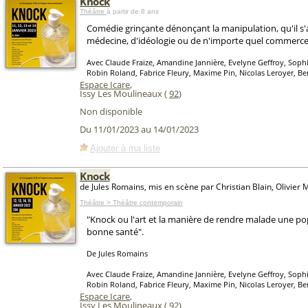
Knock
Théâtre
à partir de 8 ans
Comédie grinçante dénonçant la manipulation, qu'il s'
médecine, d'idéologie ou de n'importe quel commerce
Avec Claude Fraize, Amandine Jannière, Evelyne Geffroy, Soph
Robin Roland, Fabrice Fleury, Maxime Pin, Nicolas Leroyer, Be
Espace Icare
,
Issy Les Moulineaux (
92
)
Non disponible
Du 11/01/2023 au 14/01/2023
Ajouter à ma liste
Knock
de Jules Romains, mis en scène par Christian Blain, Olivier 
Théâtre > Théâtre contemporain
"Knock ou l'art et la manière de rendre malade une po
bonne santé".
De Jules Romains
Avec Claude Fraize, Amandine Jannière, Evelyne Geffroy, Soph
Robin Roland, Fabrice Fleury, Maxime Pin, Nicolas Leroyer, Be
Espace Icare
,
Issy Les Moulineaux (
92
)