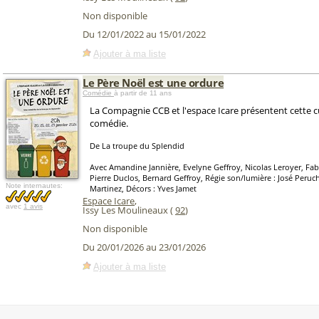
Non disponible
Du 12/01/2022 au 15/01/2022
Ajouter à ma liste
Le Père Noël est une ordure
Comédie
à partir de 11 ans
La Compagnie CCB et l'espace Icare présentent cette c
comédie.
De La troupe du Splendid
Avec Amandine Jannière, Evelyne Geffroy, Nicolas Leroyer, Fabr
Pierre Duclos, Bernard Geffroy, Régie son/lumière : José Peruch
Note internautes:
Martinez, Décors : Yves Jamet
Espace Icare
,
avec
1 avis
Issy Les Moulineaux (
92
)
Non disponible
Du 20/01/2026 au 23/01/2026
Ajouter à ma liste