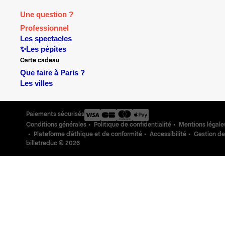
Une question ?
Professionnel
Les spectacles
✨Les pépites
Carte cadeau
Que faire à Paris ?
Les villes
Paiements sécurisés
Conditions générales
Politique de confidentialité
Mentions légale
Plateforme d'éthique et de conformité
Accessibilité
Gestion de
billetreduc ©
2026