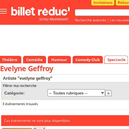
Invitations
Réduc
Bouton
menu
Sortez Maintenant!
principale
Recherche avancée
|
Les nouvea
Théâtre
Comédie
Humour
Comedy Club
Spectacle
Evelyne Geffroy
Artiste "evelyne geffroy"
Filtrer ma recherche
Catégorie:
3 événements trouvés
Ces évènements ne sont plus disponibles