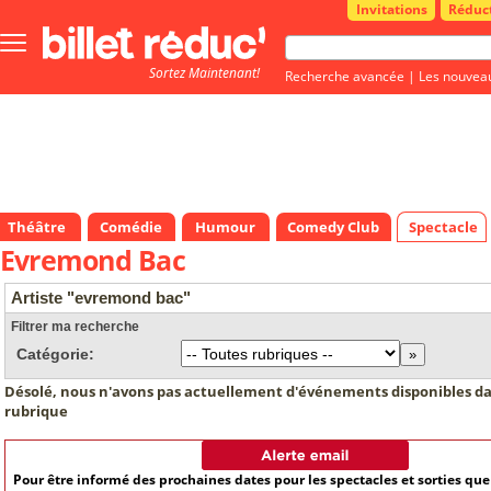
Invitations
Réduc
Bouton
menu
Sortez Maintenant!
principale
Recherche avancée
|
Les nouvea
Théâtre
Comédie
Humour
Comedy Club
Spectacle
Evremond Bac
Artiste "evremond bac"
Filtrer ma recherche
Catégorie:
Désolé, nous n'avons pas actuellement d'événements disponibles da
rubrique
Pour être informé des prochaines dates pour les spectacles et sorties qu