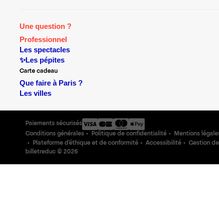
Une question ?
Professionnel
Les spectacles
✨Les pépites
Carte cadeau
Que faire à Paris ?
Les villes
Paiements sécurisés
Conditions générales
Politique de confidentialité
Mentions légale
Plateforme d'éthique et de conformité
Accessibilité
Gestion de
billetreduc ©
2026