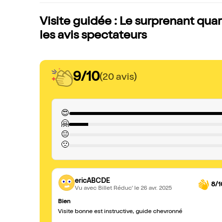
Visite guidée : Le surprenant qua
les avis spectateurs
9/10
(20 avis)
😍
🤗
😐
🙁
ericABCDE
8/1
Vu avec Billet Réduc'
le 26 avr. 2025
Bien
Visite bonne est instructive, guide chevronné