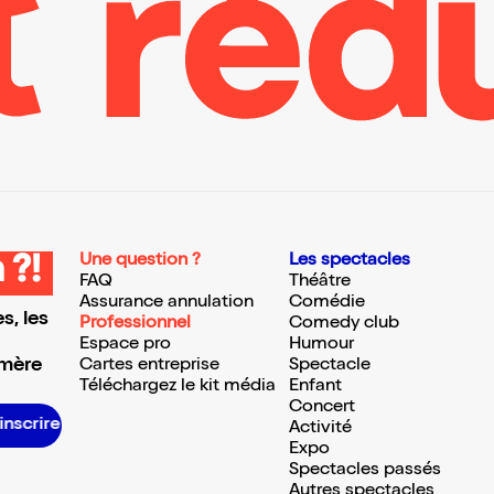
Une question ?
Les spectacles
 ?!
FAQ
Théâtre
Assurance annulation
Comédie
s, les
Professionnel
Comedy club
Espace pro
Humour
 mère
Cartes entreprise
Spectacle
Téléchargez le kit média
Enfant
Concert
’inscrire S’inscrire S’inscrire S’inscrire S’inscrire S’inscrire S’inscrire S’inscrire S’inscrire S’inscrire S’inscrire S’inscrire
Activité
Expo
Spectacles passés
Autres spectacles