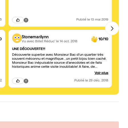
trop n
incro
répon
c'est 
25
Publié
le 13 mai 2019
Stonemarilynn
0
10/10
Vu avec Billet Réduc'
le 14 oct. 2018
UNE DÉCOUVERTE!!!
à déc
Découverte superbe avec Monsieur Bac d'un quartier très
Magni
souvent méconnu et magnifique...un petit bijou bien caché.
Monsieur Bac inépuisable source d'anecdotes et de faits
historiques anime cette visite inoubliable! A faire, de
préference par beau temps!
Voir plus
22
Publié
le 29 déc. 2018