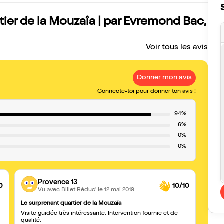
rtier de la Mouzaîa | par Evremond Bac,
Voir tous les avis
Donner mon avis
Connecte-toi pour donner ton avis !
94%
6%
0%
0%
Provence 13
0
10/10
Vu avec Billet Réduc'
le 12 mai 2019
Le surprenant quartier de la Mouzaïa
Visite
Visite guidée très intéressante. Intervention fournie et de
Visite
qualité.
propo