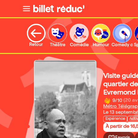
Retour
Théâtre
Comédie
Humour
Comedy clu
S
Visite guid
quartier de
Evremond 
9/10
(20 av
Métro Télégra
Le 13 septemb
Expérience
Acti
À partir de 16,
Favoris