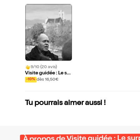
9/10 (20 avis)
Visite guidée : Le su
rprenant quartier de
dès 16,50€
-10%
la Mouzaîa | par Evr
emond Bac
Tu pourrais aimer aussi !
À propos de Visite guidée : Le su