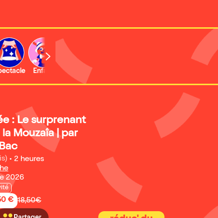
b
pectacle
Enfant
Concert
Activité
Expo et musée
ée : Le surprenant
 la Mouzaîa | par
Bac
is)
•
2 heures
phe
re 2026
vité
50 €
18,50€
Partager