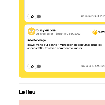
Publié
le 20 juil. 20
roissy en brie
10/1
Vu avec Billet Réduc'
le 9 oct. 2022
insolite village
bravo, visite qui donne l'impression de retourner dans les
années 1960, très bien commentée. merci
Publié
le 10 oct. 20
Le lieu