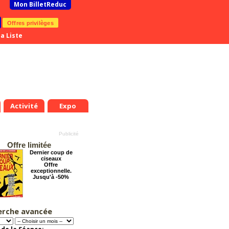
Mon BilletReduc
Offres privilèges
a Liste
Activité
Expo
Offre limitée
Dernier coup de
ciseaux
Offre
exceptionnelle.
Jusqu'à -50%
erche avancée
Grosse ambiance
Offre
exceptionnelle.
Jusqu'à -54%