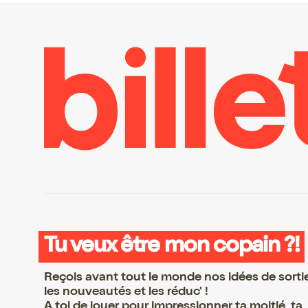
Tu veux être mon copain ?!
Reçois avant tout le monde nos idées de sorti
les nouveautés et les réduc' !
A toi de jouer pour impressionner ta moitié, ta