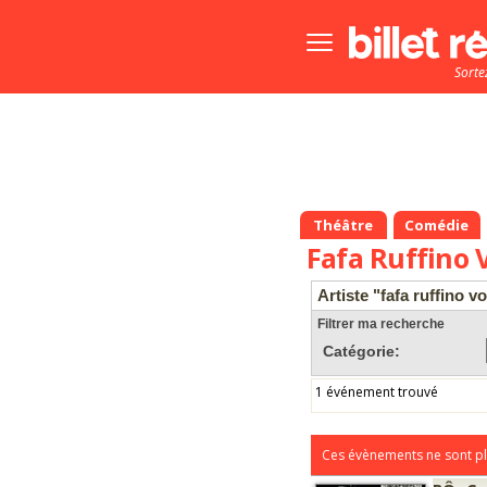
Bouton
menu
Sorte
principale
Théâtre
Comédie
Fafa Ruffino 
Artiste "fafa ruffino vo
Filtrer ma recherche
Catégorie:
1 événement trouvé
Ces évènements ne sont pl