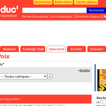
Invitations
Réductions
Carte cadeau
z Maintenant!
Recherche avancée
|
Les nouveautés
|
Dernières critiques
|
M
Humour
Comedy Club
Spectacle
Enfant
Concert
Voix
ix"
»
Modifier
Rech
us disponibles
Le