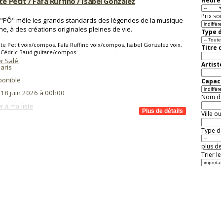
te Petit / Fafa Ruffino / Isabel Gonzalez
Heure 
Prix so
o "PÔ" mêle les grands standards des légendes de la musique
ine, à des créations originales pleines de vie.
Type d
te Petit voix/compos, Fafa Ruffino voix/compos, Isabel Gonzalez voix,
Titre 
 Cédric Baud guitare/compos
r Salé
,
Artist
aris
ponible
Capaci
 18 juin 2026 à 00h00
Nom de 
r à ma liste
Ville o
Type de
plus de
Trier l