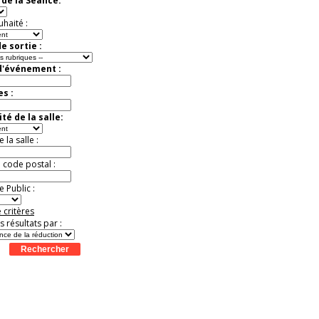
de la Séance:
uhaité :
e sortie :
d'événement :
es :
té de la salle:
la salle :
u code postal :
 Public :
 critères
es résultats par :