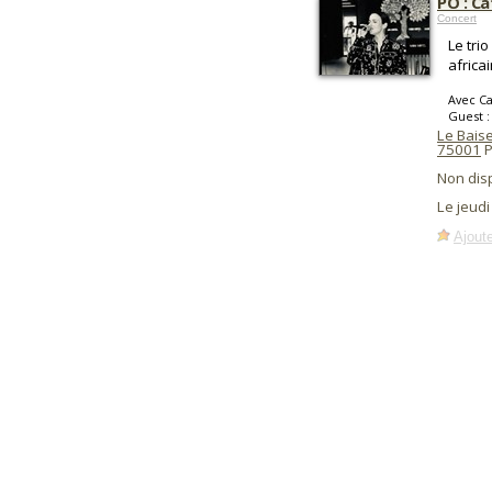
PÔ : Ca
Concert
Le tri
africa
Avec Ca
Guest :
Le Baise
75001
P
Non dis
Le jeudi
Ajoute