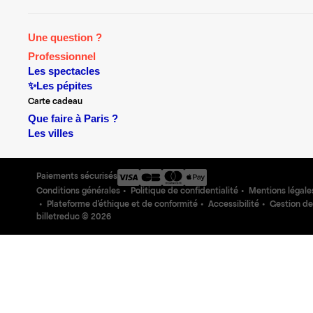
Une question ?
Professionnel
Les spectacles
✨Les pépites
Carte cadeau
Que faire à Paris ?
Les villes
Paiements sécurisés
Conditions générales
Politique de confidentialité
Mentions légale
Plateforme d'éthique et de conformité
Accessibilité
Gestion de
billetreduc ©
2026