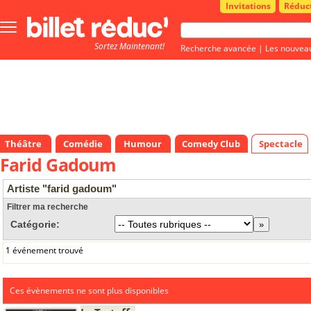
Invitations
Réduc
Bouton
menu
Sortez Maintenant!
principale
Recherche avancée
|
Les nouvea
Théâtre
Comédie
Humour
Comedy Club
Spectacle
Farid Gadoum
Artiste "farid gadoum"
Filtrer ma recherche
Catégorie:
1 événement trouvé
Ces évènements ne sont plus disponibles