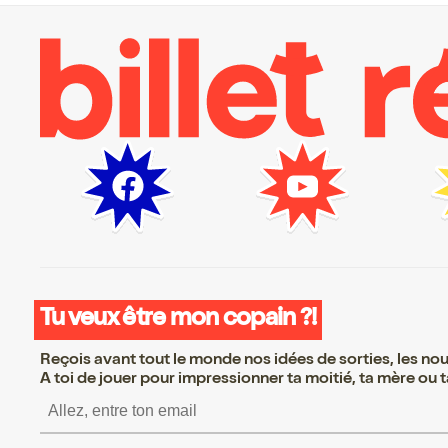
Tu veux être mon copain ?!
Reçois avant tout le monde nos idées de sorties, les nouv
A toi de jouer pour impressionner ta moitié, ta mère ou ta
S’inscrire S’inscrire S