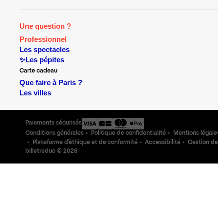
Une question ?
Professionnel
Les spectacles
✨Les pépites
Carte cadeau
Que faire à Paris ?
Les villes
Paiements sécurisés
Conditions générales
Politique de confidentialité
Mentions légale
Plateforme d'éthique et de conformité
Accessibilité
Gestion de
billetreduc ©
2026