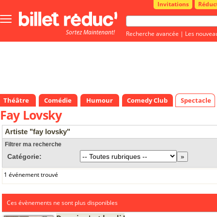
Invitations
Réduc
Bouton
menu
Sortez Maintenant!
principale
Recherche avancée
|
Les nouvea
Théâtre
Comédie
Humour
Comedy Club
Spectacle
Fay Lovsky
Artiste "fay lovsky"
Filtrer ma recherche
Catégorie:
1 événement trouvé
Ces évènements ne sont plus disponibles