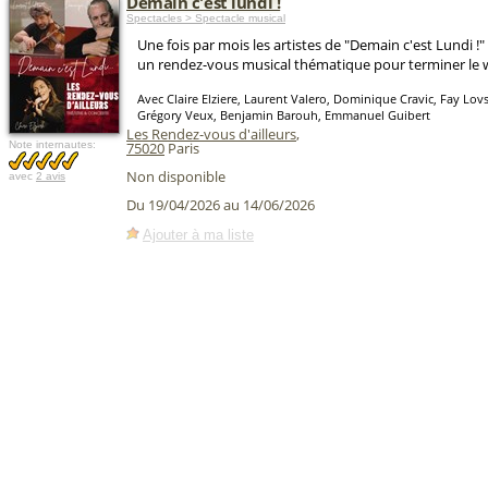
Demain c'est lundi !
Spectacles > Spectacle musical
Une fois par mois les artistes de "Demain c'est Lundi 
un rendez-vous musical thématique pour terminer le 
Avec Claire Elziere, Laurent Valero, Dominique Cravic, Fay Lo
Grégory Veux, Benjamin Barouh, Emmanuel Guibert
Les Rendez-vous d'ailleurs
,
Note internautes:
75020
Paris
Non disponible
avec
2 avis
Du 19/04/2026 au 14/06/2026
Ajouter à ma liste