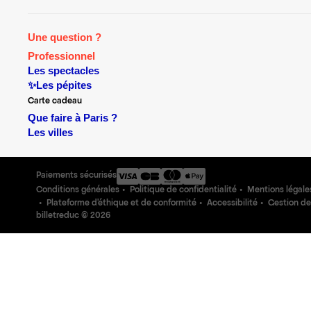
Une question ?
Professionnel
Les spectacles
✨Les pépites
Carte cadeau
Que faire à Paris ?
Les villes
Paiements sécurisés
Conditions générales
Politique de confidentialité
Mentions légale
Plateforme d'éthique et de conformité
Accessibilité
Gestion de
billetreduc ©
2026