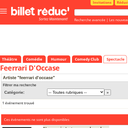
Invitations
Réduc
Bouton
menu
Sortez Maintenant!
principale
Recherche avancée
|
Les nouvea
Théâtre
Comédie
Humour
Comedy Club
Spectacle
Feerrari D'Occase
Artiste "feerrari d'occase"
Filtrer ma recherche
Catégorie:
1 événement trouvé
Ces évènements ne sont plus disponibles