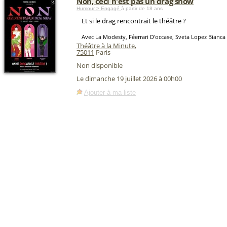
Non, ceci n'est pas un drag show
Humour > Engagé
à partir de 18 ans
Et si le drag rencontrait le théâtre ?
Avec La Modesty, Féerrari D'occase, Sveta Lopez Bianca
Théâtre à la Minute
,
75011
Paris
Non disponible
Le dimanche 19 juillet 2026 à 00h00
Ajouter à ma liste