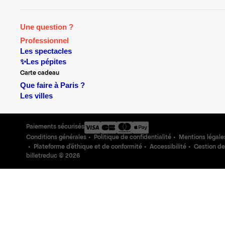
Une question ?
Professionnel
Les spectacles
✨Les pépites
Carte cadeau
Que faire à Paris ?
Les villes
Paiements sécurisés
Conditions générales
Politique de confidentialité
Mentions légale
Plateforme d'éthique et de conformité
Accessibilité
Gestion de
billetreduc ©
2026