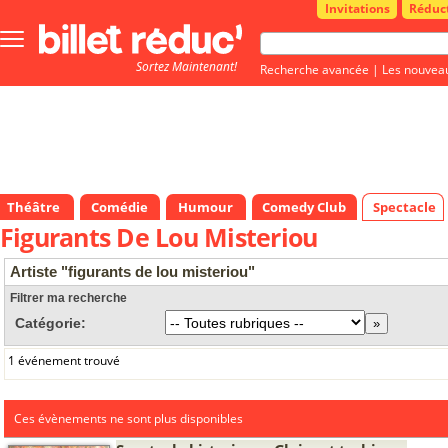
Invitations
Réduc
Bouton
menu
Sortez Maintenant!
principale
Recherche avancée
|
Les nouvea
Théâtre
Comédie
Humour
Comedy Club
Spectacle
Figurants De Lou Misteriou
Artiste "figurants de lou misteriou"
Filtrer ma recherche
Catégorie:
1 événement trouvé
Ces évènements ne sont plus disponibles