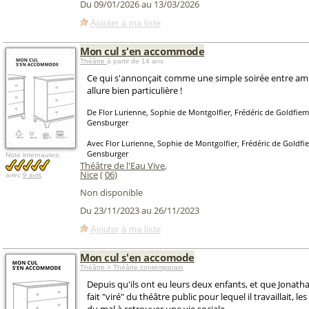
Du 09/01/2026 au 13/03/2026
Ajouter à ma liste
Mon cul s'en accommode
Théâtre
à partir de 14 ans
Ce qui s'annonçait comme une simple soirée entre am
allure bien particulière !
De Flor Lurienne, Sophie de Montgolfier, Frédéric de Goldfie
Gensburger
Avec Flor Lurienne, Sophie de Montgolfier, Frédéric de Goldfi
Gensburger
Note internautes:
Théâtre de l'Eau Vive
,
Nice
(
06
)
avec
9 avis
Non disponible
Du 23/11/2023 au 26/11/2023
Ajouter à ma liste
Mon cul s'en accomode
Théâtre > Théâtre contemporain
Depuis qu'ils ont eu leurs deux enfants, et que Jonatha
fait "viré" du théâtre public pour lequel il travaillait, 