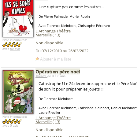
Une rupture pas comme les autres...
De Pierre Palmade, Muriel Robin
Avec Florence Kleinbort, Christophe Pécoraro
L'Archange Théâtre
,
Marseille
(
13
)
Note internautes:
Non disponible
avec
50 avis
Du 07/12/2019 au 26/03/2022
Ajouter à ma liste
Opération père noël
Théâtre
de 3 à 8 ans
Catastrophe ! Le 24 décembre approche et le Père Noël
de son lit pour préparer les jouets !!!
De Florence Kleinbort
Avec Florence Kleinbort, Christiane Kleinbort, Daniel Kleinbort
Laure Rivolier
Note internautes:
L'Archange Théâtre
,
Marseille
(
13
)
avec
5 avis
Non disponible