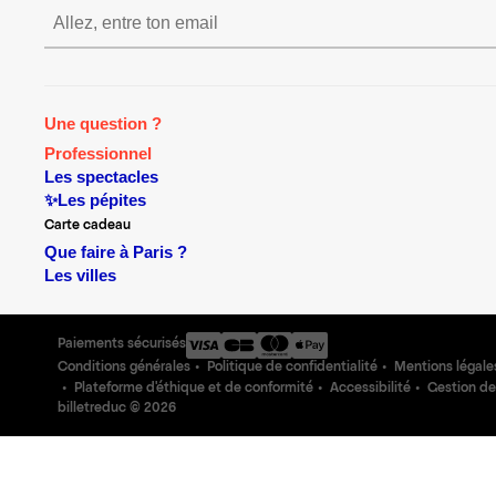
S’inscrire S’inscrire S’inscrire S
Une question ?
Professionnel
Les spectacles
✨Les pépites
Carte cadeau
Que faire à Paris ?
Les villes
Paiements sécurisés
Conditions générales
Politique de confidentialité
Mentions légale
Plateforme d'éthique et de conformité
Accessibilité
Gestion de
billetreduc ©
2026