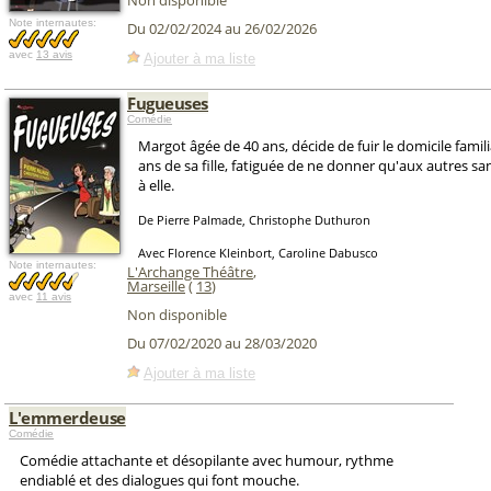
Non disponible
Note internautes:
Du 02/02/2024 au 26/02/2026
avec
13 avis
Ajouter à ma liste
Fugueuses
Comédie
Margot âgée de 40 ans, décide de fuir le domicile familia
ans de sa fille, fatiguée de ne donner qu'aux autres s
à elle.
De Pierre Palmade, Christophe Duthuron
Avec Florence Kleinbort, Caroline Dabusco
Note internautes:
L'Archange Théâtre
,
Marseille
(
13
)
avec
11 avis
Non disponible
Du 07/02/2020 au 28/03/2020
Ajouter à ma liste
L'emmerdeuse
Comédie
Comédie attachante et désopilante avec humour, rythme
endiablé et des dialogues qui font mouche.