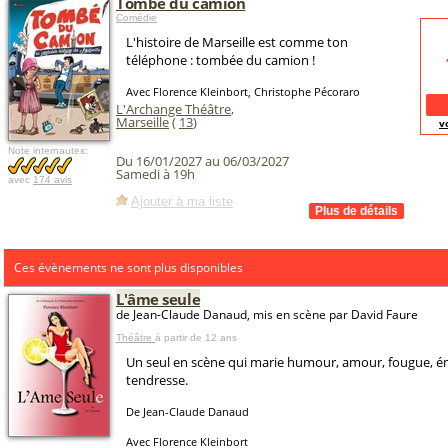
Tombé du camion
Comédie
L'histoire de Marseille est comme ton
téléphone : tombée du camion !
Avec Florence Kleinbort, Christophe Pécoraro
L'Archange Théâtre
,
Marseille
(
13
)
v
Note internautes:
Du 16/01/2027 au 06/03/2027
Samedi à 19h
avec
174 avis
Ajouter à ma liste
Ces évènements ne sont plus disponibles
L'âme seule
de Jean-Claude Danaud, mis en scène par David Faure
Théâtre
à partir de 12 ans
Un seul en scène qui marie humour, amour, fougue, é
tendresse.
De Jean-Claude Danaud
Avec Florence Kleinbort