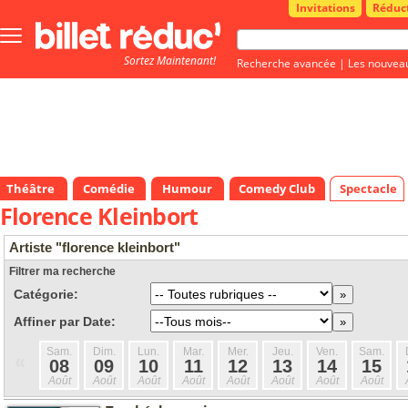
Invitations
Réduc
Bouton
menu
Sortez Maintenant!
principale
Recherche avancée
|
Les nouvea
Théâtre
Comédie
Humour
Comedy Club
Spectacle
Florence Kleinbort
Artiste "florence kleinbort"
Filtrer ma recherche
Catégorie:
Affiner par Date:
Sam.
Dim.
Lun.
Mar.
Mer.
Jeu.
Ven.
Sam.
«
08
09
10
11
12
13
14
15
Août
Août
Août
Août
Août
Août
Août
Août