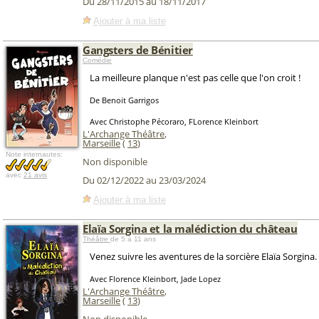
Du 28/11/2015 au 18/11/2017
Ajouter à ma liste
Gangsters de Bénitier
Comédie
La meilleure planque n'est pas celle que l'on croit !
De Benoit Garrigos
Avec Christophe Pécoraro, FLorence Kleinbort
L'Archange Théâtre
,
Marseille
(
13
)
Note internautes:
Non disponible
avec
21 avis
Du 02/12/2022 au 23/03/2024
Ajouter à ma liste
Elaïa Sorgina et la malédiction du château
Théâtre
de 5 à 11 ans
Venez suivre les aventures de la sorcière Elaïa Sorgina.
Avec Florence Kleinbort, Jade Lopez
L'Archange Théâtre
,
Marseille
(
13
)