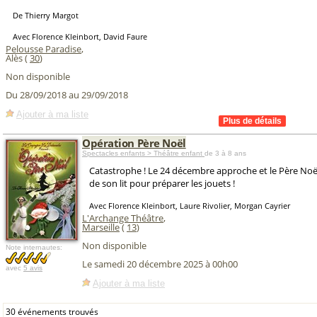
De Thierry Margot
Avec Florence Kleinbort, David Faure
Pelousse Paradise
,
Alès (
30
)
Non disponible
Du 28/09/2018 au 29/09/2018
Ajouter à ma liste
Opération Père Noël
Spectacles enfants > Théâtre enfant
de 3 à 8 ans
Catastrophe ! Le 24 décembre approche et le Père Noël
de son lit pour préparer les jouets !
Avec Florence Kleinbort, Laure Rivolier, Morgan Cayrier
L'Archange Théâtre
,
Marseille
(
13
)
Non disponible
Note internautes:
Le samedi 20 décembre 2025 à 00h00
avec
5 avis
Ajouter à ma liste
30 événements trouvés