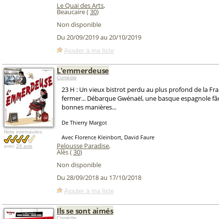
Le Quai des Arts
,
Beaucaire (
30
)
Non disponible
Du 20/09/2019 au 20/10/2019
Ajouter à ma liste
L'emmerdeuse
Comédie
23 H : Un vieux bistrot perdu au plus profond de la Fr
fermer... Débarque Gwénaël, une basque espagnole fâc
bonnes manières...
De Thierry Margot
Note internautes:
Avec Florence Kleinbort, David Faure
Pelousse Paradise
,
avec
24 avis
Alès (
30
)
Non disponible
Du 28/09/2018 au 17/10/2018
Ajouter à ma liste
Ils se sont aimés
Comédie