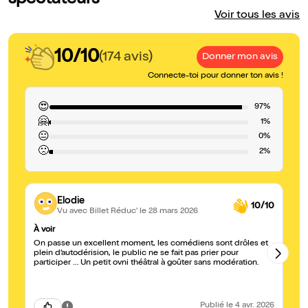
spectateurs
Voir tous les avis
10/10
(174 avis)
Donner mon avis
Connecte-toi pour donner ton avis !
😍
97%
🤗
1%
😐
0%
🙁
2%
Elodie
10/10
Vu avec Billet Réduc'
le 28 mars 2026
À voir
C'
On passe un excellent moment, les comédiens sont drôles et
No
plein d’autodérision, le public ne se fait pas prier pour
bi
participer … Un petit ovni théâtral à goûter sans modération.
Publié
le 4 avr. 2026