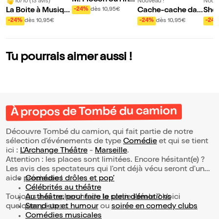
10/10 (13 avis)
Nouveau !
Nouve
oyable voyage
La Boite à Musiqu
Cache-cache dan
She
-24%
dès 10,95€
e de Monsieur Zic
s le potager
et l
-24%
dès 10,95€
-24%
dès 10,95€
-24
ntô
Tu pourrais aimer aussi !
À propos de Tombé du camion
Découvre Tombé du camion, qui fait partie de notre
sélection d’événements de type
Comédie
et qui se tient
ici :
L'Archange Théâtre
-
Marseille
.
Attention : les places sont limitées. Encore hésitant(e) ?
Les avis des spectateurs qui l'ont déjà vécu seront d'une
aide précieuse !
Comédies drôles et pop’
Célébrités au théâtre
Toujours à la recherche de la sortie idéale ? Voici
Au théâtre, pour faire le plein d’émotions
quelques pistes :
Stand-up et humour
ou
soirée en comedy clubs
Comédies musicales