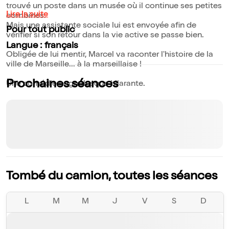
trouvé un poste dans un musée où il continue ses petites
Lire la suite
combines.
Mais une assistante sociale lui est envoyée afin de
Pour tout public
vérifier si son retour dans la vie active se passe bien.
Langue : français
Obligée de lui mentir, Marcel va raconter l'histoire de la
ville de Marseille... à la marseillaise !
Prochaines séances
Une comédie pagnolesque hilarante.
Tombé du camion, toutes les séances
L
M
M
J
V
S
D