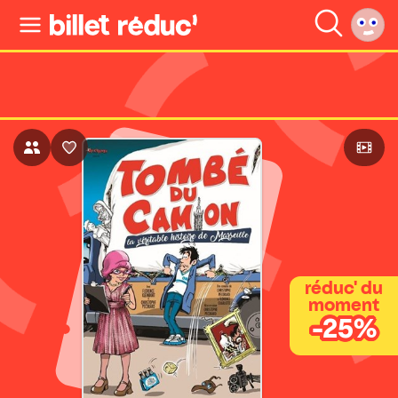
réduc' du
moment
-25%