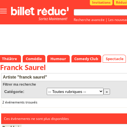
Invitations
Réduc
Bouton
menu
Sortez Maintenant!
principale
Recherche avancée
|
Les nouvea
Théâtre
Comédie
Humour
Comedy Club
Spectacle
Franck Saurel
Artiste "franck saurel"
Filtrer ma recherche
Catégorie:
2 événements trouvés
Ces évènements ne sont plus disponibles