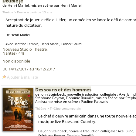
Double je
de Henri Mariel, mis en scène par Henri Mariel
Théâtre > Drame
à partir de 13 ans
Acceptant de jouer le rôle d'Hitler, un comédien se lance le défi de compr
nature du dictateur.
De Henri Mariel
Avec Béatrice Templé, Henri Mariel, Franck Saurel
Nouveau Studio Théâtre
,
Nantes
(
44
)
Non disponible
Du 14/12/2017 au 16/12/2017
Ajouter à ma liste
Des souris et des hommes
de John Steinbeck, nouvelle traduction collégiale : Axel Blin
Stéphane Peyran, Dominic Rouvillé, mis en scène par Stéph
Assistante mise en scène : Pauline Pauwels
Théâtre > Théâtre contemporain
Le chef d'oeuvre américain dans une toute nouvelle a
musique live Blues and Country.
De John Steinbeck, nouvelle traduction collégiale : Axel Blind,
Stéphane Peyran, Dominic Rouvillé