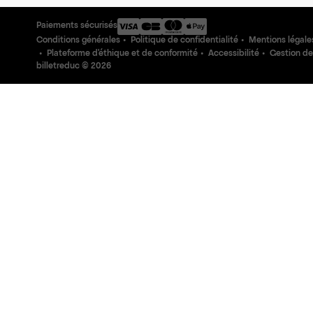
Paiements sécurisés
Conditions générales
Politique de confidentialité
Mentions légale
Plateforme d'éthique et de conformité
Accessibilité
Gestion de
billetreduc ©
2026