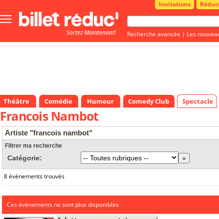
Invitations
Réduc
Bouton
menu
Sortez Maintenant!
principale
Recherche avancée
|
Les nouvea
Théâtre
Comédie
Humour
Comedy Club
Spectacle
Francois Nambot
Artiste "francois nambot"
Filtrer ma recherche
Catégorie:
8 événements trouvés
Ces évènements ne sont plus disponibles