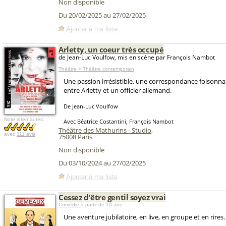
Non disponible
Du 20/02/2025 au 27/02/2025
Ajouter à ma liste
Arletty, un coeur très occupé
de Jean-Luc Voulfow, mis en scène par François Nambot
Théâtre > Théâtre contemporain
Une passion irrésistible, une correspondance foisonna
entre Arletty et un officier allemand.
De Jean-Luc Voulfow
Note internautes:
Avec Béatrice Costantini, François Nambot
Théâtre des Mathurins - Studio
,
avec
111 avis
75008
Paris
Non disponible
Du 03/10/2024 au 27/02/2025
Ajouter à ma liste
Cessez d'être gentil soyez vrai
Comédie
à partir de 10 ans
Une aventure jubilatoire, en live, en groupe et en rires.