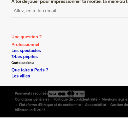
A toi de jouer pour impressionner ta moitié, ta mère ou ta
S’inscrire S’inscrire S’inscrire 
Une question ?
Professionnel
Les spectacles
✨Les pépites
Carte cadeau
Que faire à Paris ?
Les villes
Paiements sécurisés
Conditions générales
Politique de confidentialité
Mentions légale
Plateforme d'éthique et de conformité
Accessibilité
Gestion de
billetreduc ©
2026