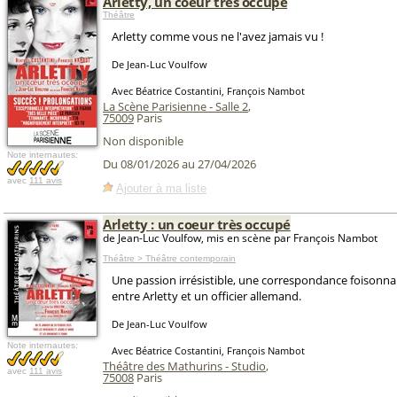
Arletty, un coeur très occupé
Théâtre
Arletty comme vous ne l'avez jamais vu !
De Jean-Luc Voulfow
Avec Béatrice Costantini, François Nambot
La Scène Parisienne - Salle 2
,
75009
Paris
Non disponible
Note internautes:
Du 08/01/2026 au 27/04/2026
avec
111 avis
Ajouter à ma liste
Arletty : un coeur très occupé
de Jean-Luc Voulfow, mis en scène par François Nambot
Théâtre > Théâtre contemporain
Une passion irrésistible, une correspondance foisonna
entre Arletty et un officier allemand.
De Jean-Luc Voulfow
Note internautes:
Avec Béatrice Costantini, François Nambot
Théâtre des Mathurins - Studio
,
avec
111 avis
75008
Paris