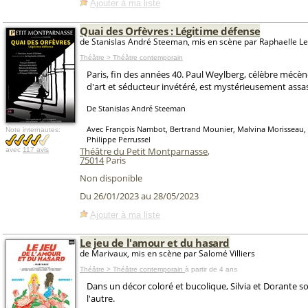
Ajouter à ma liste
Quai des Orfèvres : Légitime défense
de Stanislas André Steeman, mis en scène par Raphaelle 
Théâtre > Théâtre contemporain
Paris, fin des années 40. Paul Weylberg, célèbre mécèn
d'art et séducteur invétéré, est mystérieusement assa
De Stanislas André Steeman
Avec François Nambot, Bertrand Mounier, Malvina Morisseau,
Note internautes:
Philippe Perrussel
Théâtre du Petit Montparnasse
,
avec
117 avis
75014
Paris
Non disponible
Du 26/01/2023 au 28/05/2023
Ajouter à ma liste
Le jeu de l'amour et du hasard
de Marivaux, mis en scène par Salomé Villiers
Théâtre > Théâtre contemporain
à partir de 4 ans
Dans un décor coloré et bucolique, Silvia et Dorante s
l'autre.