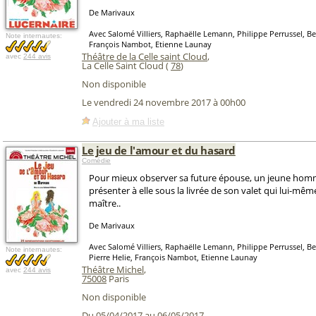
De Marivaux
Avec Salomé Villiers, Raphaëlle Lemann, Philippe Perrussel, B
Note internautes:
François Nambot, Etienne Launay
Théâtre de la Celle saint Cloud
,
avec
244 avis
La Celle Saint Cloud (
78
)
Non disponible
Le vendredi 24 novembre 2017 à 00h00
Ajouter à ma liste
Le jeu de l'amour et du hasard
Comédie
Pour mieux observer sa future épouse, un jeune hom
présenter à elle sous la livrée de son valet qui lui-mêm
maître..
De Marivaux
Avec Salomé Villiers, Raphaëlle Lemann, Philippe Perrussel, 
Note internautes:
Pierre Helie, François Nambot, Etienne Launay
Théâtre Michel
,
avec
244 avis
75008
Paris
Non disponible
Du 05/04/2017 au 06/05/2017