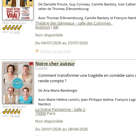
De Danielle Proulx, Guy Corneau, Camille Bardery, Ivan Calber
seller de Thomas D'Ansembourg
Avec Thomas D'Ansembourg, Camille Bardery et François Nam
Théâtre des Gémeaux - salle des Colonnes
,
Note internautes:
Avignon
(
84
)
avec
17 avis
Non disponible
Du 04/07/2026 au 25/07/2026
Ajouter à ma liste
Notre cher auteur
Comédie
Comment transformer une tragédie en comédie sans q
rende compte ?
De Ana-Maria Bamberger
Avec Marie-Hélène Lentini, Jean-Philippe Azéma, François Legr
Nambot
Note internautes:
La Scène Parisienne - Salle 2
,
75009
Paris
avec
28 avis
Non disponible
Du 20/01/2026 au 28/04/2026