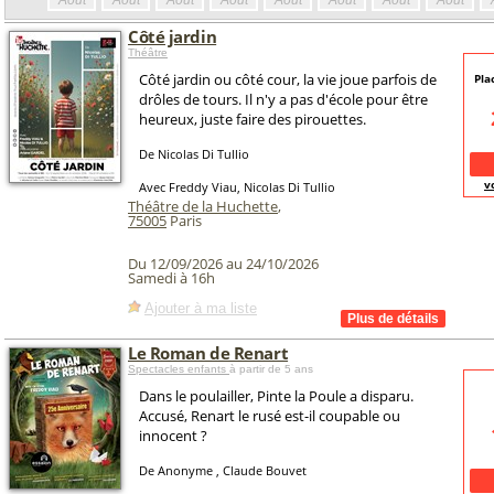
Août
Août
Août
Août
Août
Août
Août
Août
Côté jardin
Théâtre
Côté jardin ou côté cour, la vie joue parfois de
Pla
drôles de tours. Il n'y a pas d'école pour être
heureux, juste faire des pirouettes.
De Nicolas Di Tullio
v
Avec Freddy Viau, Nicolas Di Tullio
Théâtre de la Huchette
,
75005
Paris
Du 12/09/2026 au 24/10/2026
Samedi à 16h
Ajouter à ma liste
Le Roman de Renart
Spectacles enfants
à partir de 5 ans
Dans le poulailler, Pinte la Poule a disparu.
Accusé, Renart le rusé est-il coupable ou
innocent ?
De Anonyme , Claude Bouvet