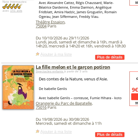
v
Note internautes:
Avec Alexandre Cattez, Régis Chaussard, Marie-
Béatrice Dardenne, Emma Darmon, Angélique
avec
151 avis
Fridblatt, Amira Hadzic, James Groguelin, Romain
Ogerau, Jean Siffermann, Freddy Viau.
Théâtre Essaion
,
75004
Paris
Du 10/10/2026 au 29/11/2026
Lundi, jeudi, samedi et dimanche à 16h, mardi à
14h20, mercredi à 14h20 et 16h, vendredi à 10h30
Ajouter à ma liste
La fille melon et le garçon potiron
Spectacles enfants
à partir de 3 ans
Des contes de la Nature, venus d'Asie.
O
9€
De Isabelle Genlis
Avec Isabelle Genlis – conteuse, Fumie Hihara - koto
v
Orangerie du Parc de Bagatelle
,
75016
Paris
Du 19/08/2026 au 30/08/2026
Mercredi, samedi et dimanche à 11h
Ajouter à ma liste