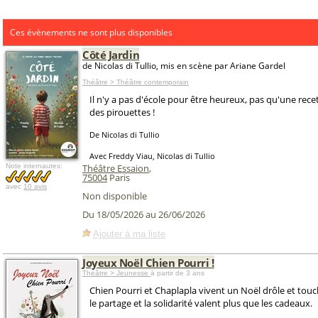
Ces évènements ne sont plus disponibles
Côté Jardin
de Nicolas di Tullio, mis en scène par Ariane Gardel
Théâtre > Théâtre contemporain
Il n'y a pas d'école pour être heureux, pas qu'une recett
des pirouettes !
De Nicolas di Tullio
Avec Freddy Viau, Nicolas di Tullio
Note internautes:
Théâtre Essaion
,
75004
Paris
avec
10 avis
Non disponible
Du 18/05/2026 au 26/06/2026
Ajouter à ma liste
Joyeux Noël Chien Pourri !
Théâtre > Jeunesse
à partir de 3 ans
Chien Pourri et Chaplapla vivent un Noël drôle et touc
le partage et la solidarité valent plus que les cadeaux.