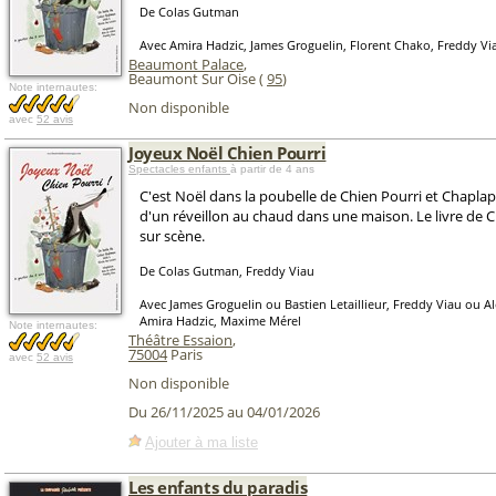
De Colas Gutman
Avec Amira Hadzic, James Groguelin, Florent Chako, Freddy Vi
Beaumont Palace
,
Beaumont Sur Oise (
95
)
Note internautes:
Non disponible
avec
52 avis
Joyeux Noël Chien Pourri
Spectacles enfants
à partir de 4 ans
C'est Noël dans la poubelle de Chien Pourri et Chaplapl
d'un réveillon au chaud dans une maison. Le livre de 
sur scène.
De Colas Gutman, Freddy Viau
Avec James Groguelin ou Bastien Letaillieur, Freddy Viau ou A
Amira Hadzic, Maxime Mérel
Note internautes:
Théâtre Essaion
,
75004
Paris
avec
52 avis
Non disponible
Du 26/11/2025 au 04/01/2026
Ajouter à ma liste
Les enfants du paradis