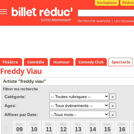
Invitations
Réduc
Bouton
menu
Sortez Maintenant!
principale
Recherche avancée
|
Les nouvea
Théâtre
Comédie
Humour
Comedy Club
Spectacle
Freddy Viau
Artiste "freddy viau"
Filtrer ma recherche
Catégorie:
Ages:
Affiner par Date:
Dim.
Lun.
Mar.
Mer.
Jeu.
Ven.
Sam.
Dim.
«
09
10
11
12
13
14
15
16