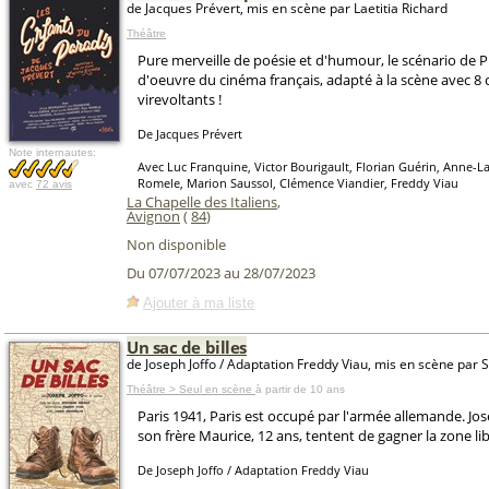
de Jacques Prévert, mis en scène par Laetitia Richard
Théâtre
Pure merveille de poésie et d'humour, le scénario de P
d'oeuvre du cinéma français, adapté à la scène avec 
virevoltants !
De Jacques Prévert
Note internautes:
Avec Luc Franquine, Victor Bourigault, Florian Guérin, Anne-L
Romele, Marion Saussol, Clémence Viandier, Freddy Viau
avec
72 avis
La Chapelle des Italiens
,
Avignon
(
84
)
Non disponible
Du 07/07/2023 au 28/07/2023
Ajouter à ma liste
Un sac de billes
de Joseph Joffo / Adaptation Freddy Viau, mis en scène par
Théâtre > Seul en scène
à partir de 10 ans
Paris 1941, Paris est occupé par l'armée allemande. Jo
son frère Maurice, 12 ans, tentent de gagner la zone lib
De Joseph Joffo / Adaptation Freddy Viau