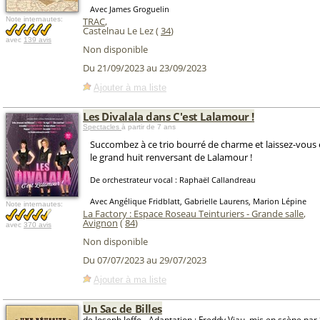
Avec James Groguelin
Note internautes:
TRAC
,
Castelnau Le Lez (
34
)
avec
139 avis
Non disponible
Du 21/09/2023 au 23/09/2023
Ajouter à ma liste
Les Divalala dans C'est Lalamour !
Spectacles
à partir de 7 ans
Succombez à ce trio bourré de charme et laissez-vou
le grand huit renversant de Lalamour !
De orchestrateur vocal : Raphaël Callandreau
Avec Angélique Fridblatt, Gabrielle Laurens, Marion Lépine
Note internautes:
La Factory : Espace Roseau Teinturiers - Grande salle
,
Avignon
(
84
)
avec
370 avis
Non disponible
Du 07/07/2023 au 29/07/2023
Ajouter à ma liste
Un Sac de Billes
de Joseph Joffo - Adaptation : Freddy Viau, mis en scène pa