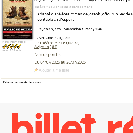
Théâtre > Seul en scène
à partir de 9 ans
Adapté du célèbre roman de Joseph Joffo, "Un Sac de Bi
véritable cri d'espoir.
De Joseph Joffo - Adaptation : Freddy Viau
Avec James Groguelin
Note internautes:
Le Théâtre 3S : Le Quatre
,
Avignon
(
84
)
avec
139 avis
Non disponible
Du 04/07/2025 au 26/07/2025
Ajouter à ma liste
19 événements trouvés