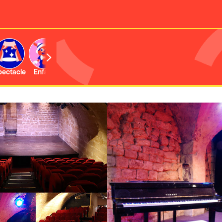
b
pectacle
Enfant
Concert
Activité
Expo et musée