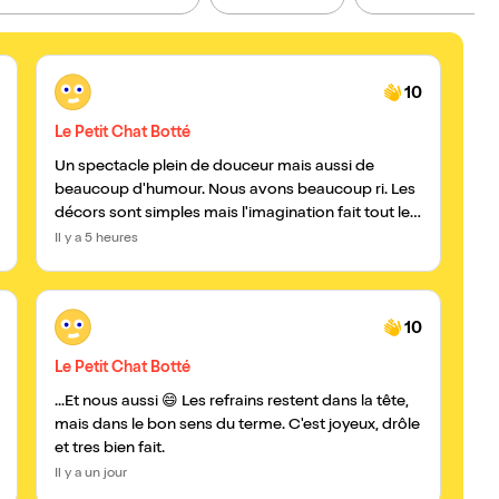
Après-midi, Piscine
10
A part
21h
Le Petit Chat Botté
Le
Un spectacle plein de douceur mais aussi de
Tou
beaucoup d'humour. Nous avons beaucoup ri. Les
le
décors sont simples mais l'imagination fait tout le
sou
reste. Bravo pour cette très belle création
Il y a 5 heures
Il y
10
Le Petit Chat Botté
Le
...Et nous aussi 😄 Les refrains restent dans la tête,
Spe
mais dans le bon sens du terme. C'est joyeux, drôle
ria
et tres bien fait.
gr
su
Il y a un jour
Il y