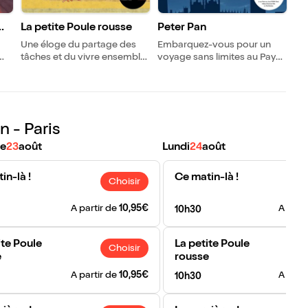
La petite Poule rousse
Peter Pan
Une éloge du partage des
Embarquez-vous pour un
tâches et du vivre ensemble,
voyage sans limites au Pays
lus
tout en chanson.
imaginaire !
n - Paris
e
23
août
Lundi
24
août
in-là !
Ce matin-là !
Choisir
A partir de
10,95€
A part
10h30
ite Poule
La petite Poule
Choisir
e
rousse
A partir de
10,95€
A part
10h30