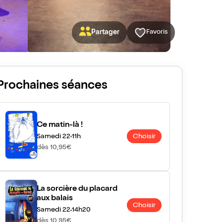
Partager
Favoris
Prochaines séances
Ce matin-là !
Samedi 22
11h
Choisir
dès 10,95€
La sorcière du placard
aux balais
Choisir
Samedi 22
14h20
dès 10,95€