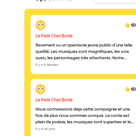
10
Le Petit Chat Botté
Rarement vu un spectacle jeune public d'une telle
qualité. Les musiques sont magnifiques, les voix
aussi, les personnages très attachants. Notre
petite fille de 4 ans n'a pas décroché une seule
Il y a 4 heures
seconde et nous non plus
10
Le Petit Chat Botté
Nous connaissions deja cette compagnie et une
fois de plus nous sommes conquis. Le conte est
plein de poésie, les musiques sont superbes et les
artistes sont impressionants.
Il y a un jour