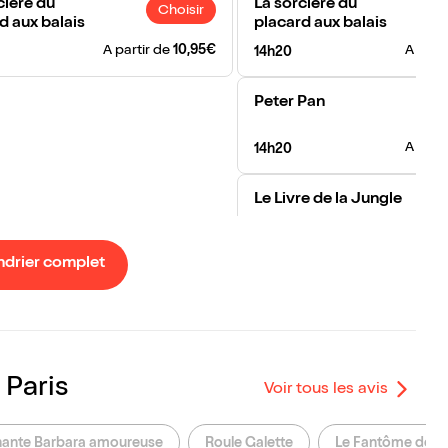
cière du
La sorcière du
Choisir
d aux balais
placard aux balais
A partir de
10,95€
A part
14h20
Peter Pan
A part
14h20
Le Livre de la Jungle
A part
16h
ndrier complet
Le grand chaperon
rouge et le petit
loup
A part
16h
 Paris
Voir tous les avis
Big Floyd
A part
19h
chante Barbara amoureuse
Roule Galette
Le Fantôme de Ca