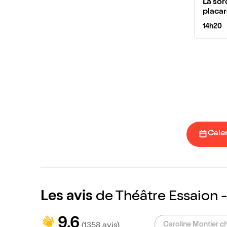
La sor
placar
14h20
Cale
Les avis
de Théâtre Essaion -
9,6
Caroline Montier 
(1358 avis)