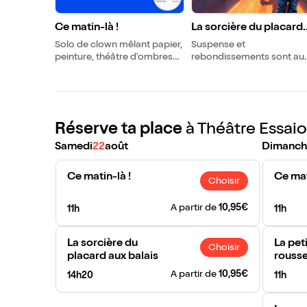
Ce matin-là !
La sorcière du placard
aux balais
Solo de clown mêlant papier,
Suspense et
peinture, théâtre d'ombres
rebondissements sont au
et musique baroque inspirée
rendez-vous de l'un des p
de Vivaldi !
célèbres contes de la rue
Broca !
Réserve ta place
à Théâtre Essaio
Samedi
22
août
Dimanch
Ce matin-là !
Ce mat
Choisir
A partir de
10,95€
11h
11h
La sorcière du
La pet
Choisir
placard aux balais
rouss
A partir de
10,95€
14h20
11h