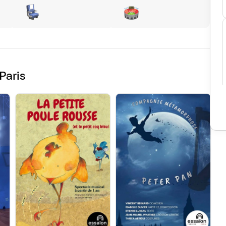
Paris
Le
et 
Il 
tim
et
col