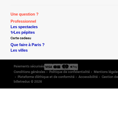
Une question ?
Professionnel
Les spectacles
✨Les pépites
Carte cadeau
Que faire à Paris ?
Les villes
Paiements sécurisés
Conditions générales
Politique de confidentialité
Mentions légale
Plateforme d'éthique et de conformité
Accessibilité
Gestion de
billetreduc ©
2026