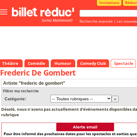
Invitations
Réduc
Bouton
menu
Sortez Maintenant!
principale
Recherche avancée
|
Les nouvea
Théâtre
Comédie
Humour
Comedy Club
Spectacle
Frederic De Gombert
Artiste "frederic de gombert"
Filtrer ma recherche
Catégorie:
Désolé, nous n'avons pas actuellement d'événements disponibles da
rubrique
Pour être informé des prochaines dates pour les spectacles et sorties qu