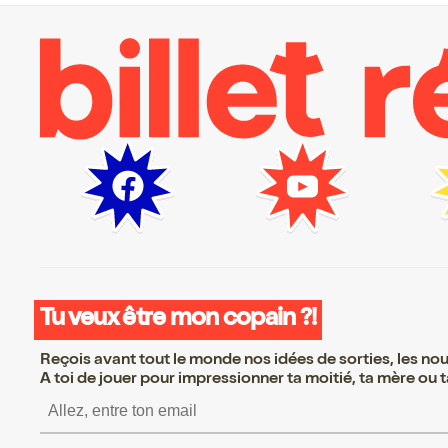
Tu veux être mon copain ?!
Reçois avant tout le monde nos idées de sorties, les nouv
A toi de jouer pour impressionner ta moitié, ta mère ou ta
S’inscrire S’inscrire S’