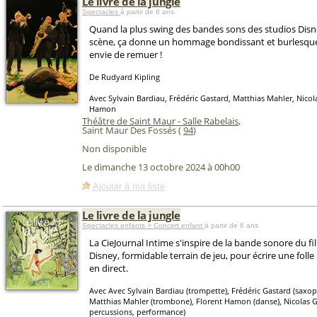
Le livre de la jungle
Spectacles
à partir de 6 ans
Quand la plus swing des bandes sons des studios Disne
scène, ça donne un hommage bondissant et burlesqu
envie de remuer !
De Rudyard Kipling
Avec Sylvain Bardiau, Frédéric Gastard, Matthias Mahler, Nicol
Hamon
Théâtre de Saint Maur - Salle Rabelais
,
Saint Maur Des Fossés (
94
)
Non disponible
Le dimanche 13 octobre 2024 à 00h00
Ajouter à ma liste
Le livre de la jungle
Spectacles enfants > Concert enfant
à partir de 6 ans
La CieJournal Intime s'inspire de la bande sonore du f
Disney, formidable terrain de jeu, pour écrire une folle
en direct.
Avec Avec Sylvain Bardiau (trompette), Frédéric Gastard (saxo
Matthias Mahler (trombone), Florent Hamon (danse), Nicolas Ga
percussions, performance)