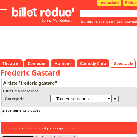
Invitations
Réduc
Bouton
menu
Sortez Maintenant!
principale
Recherche avancée
|
Les nouvea
Théâtre
Comédie
Humour
Comedy Club
Spectacle
Frederic Gastard
Artiste "frederic gastard"
Filtrer ma recherche
Catégorie:
2 événements trouvés
Ces évènements ne sont plus disponibles