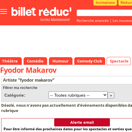
Invitations
Réduc
Bouton
menu
Sortez Maintenant!
principale
Recherche avancée
|
Les nouvea
Théâtre
Comédie
Humour
Comedy Club
Spectacle
Fyodor Makarov
Artiste "fyodor makarov"
Filtrer ma recherche
Catégorie:
Désolé, nous n'avons pas actuellement d'événements disponibles da
rubrique
Pour être informé des prochaines dates pour les spectacles et sorties qu