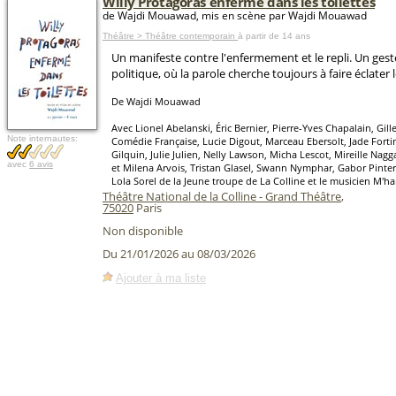
Willy Protagoras enfermé dans les toilettes
de Wajdi Mouawad, mis en scène par Wajdi Mouawad
Théâtre > Théâtre contemporain
à partir de 14 ans
Un manifeste contre l'enfermement et le repli. Un gest
politique, où la parole cherche toujours à faire éclater 
De Wajdi Mouawad
Avec Lionel Abelanski, Éric Bernier, Pierre-Yves Chapalain, Gill
Note internautes:
Comédie Française, Lucie Digout, Marceau Ebersolt, Jade Fort
Gilquin, Julie Julien, Nelly Lawson, Micha Lescot, Mireille Nag
avec
6 avis
et Milena Arvois, Tristan Glasel, Swann Nymphar, Gabor Pinte
Lola Sorel de la Jeune troupe de La Colline et le musicien M'
Théâtre National de la Colline - Grand Théâtre
,
75020
Paris
Non disponible
Du 21/01/2026 au 08/03/2026
Ajouter à ma liste