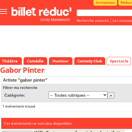
Invitations
Réduc
Bouton
menu
Sortez Maintenant!
principale
Recherche avancée
|
Les nouvea
Théâtre
Comédie
Humour
Comedy Club
Spectacle
Gabor Pinter
Artiste "gabor pinter"
Filtrer ma recherche
Catégorie:
1 événement trouvé
Ces évènements ne sont plus disponibles