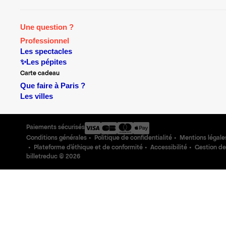
Une question ?
Professionnel
Les spectacles
✨Les pépites
Carte cadeau
Que faire à Paris ?
Les villes
Paiements sécurisés
Conditions générales
Politique de confidentialité
Mentions légale
Plateforme d'éthique et de conformité
Accessibilité
Gestion de
billetreduc ©
2026