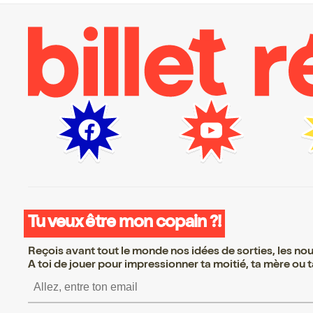
Tu veux être mon copain ?!
Reçois avant tout le monde nos idées de sorties, les nouv
A toi de jouer pour impressionner ta moitié, ta mère ou ta
S’inscrire S’inscrire S