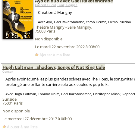
Ayo en duo avec Gaël Rakotondrabe
Concert > Soul, Funk, Reggae
Création à Marigny
Avec Ayo, Gaël Rakotondrabe, Yaron Hermn, Oxmo Puccino
Théâtre Marigny - Salle Marigny
,
75008
Paris
Non disponible
Le mardi 22 novembre 2022 à 00h00
Ajouter à ma liste
Hugh Coltman : Shadows, Songs of Nat King Cole
Concert
Après avoir écumé les plus grandes scènes avec The Hoax, le songwriter 
prolongé une brillante carrière solo aux couleurs pop folk.
Avec Hugh Coltman, Thomas Naim, Gael Rakotondrabe, Chrsitophe Minck, Raphael
Sunside
,
75001
Paris
Non disponible
Le mercredi 27 décembre 2017 à 00h00
Ajouter à ma liste