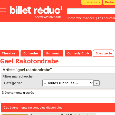
Invitations
Réduc
Bouton
menu
Sortez Maintenant!
principale
Recherche avancée
|
Les nouvea
Théâtre
Comédie
Humour
Comedy Club
Spectacle
Gael Rakotondrabe
Artiste "gael rakotondrabe"
Filtrer ma recherche
Catégorie:
3 événements trouvés
Ces évènements ne sont plus disponibles