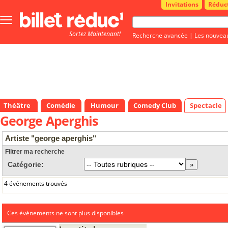
Invitations
Réduc
Bouton
menu
Sortez Maintenant!
principale
Recherche avancée
|
Les nouvea
Théâtre
Comédie
Humour
Comedy Club
Spectacle
George Aperghis
Artiste "george aperghis"
Filtrer ma recherche
Catégorie:
4 événements trouvés
Ces évènements ne sont plus disponibles