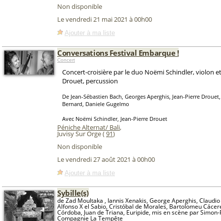
Non disponible
Le vendredi 21 mai 2021 à 00h00
Ajouter à ma liste
Conversations Festival Embarque !
Concert
Concert-croisière par le duo Noëmi Schindler, violon et
Drouet, percussion
De Jean-Sébastien Bach, Georges Aperghis, Jean-Pierre Drouet
Bernard, Daniele Gugelmo
Avec Noëmi Schindler, Jean-Pierre Drouet
Péniche Alternat/ Bali
,
Juvisy Sur Orge (
91
)
Non disponible
Le vendredi 27 août 2021 à 00h00
Ajouter à ma liste
Sybille(s)
de Zad Moultaka , Iannis Xenakis, George Aperghis, Claudio
Alfonso X el Sabio, Cristóbal de Morales, Bartolomeu Cácer
Córdoba, Juan de Triana, Euripide, mis en scène par Simon-P
Compagnie La Tempête