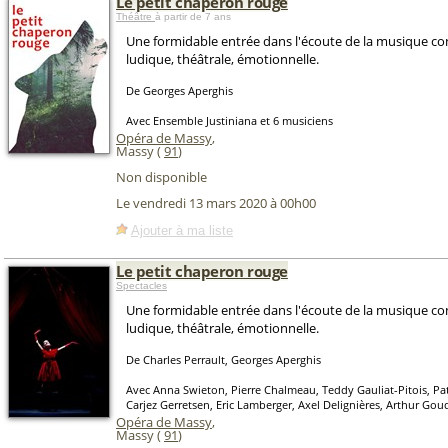
Le petit chaperon rouge
Théâtre
à partir de 7 ans
Une formidable entrée dans l'écoute de la musique c
ludique, théâtrale, émotionnelle.
De Georges Aperghis
Avec Ensemble Justiniana et 6 musiciens
Opéra de Massy
,
Massy (
91
)
Non disponible
Le vendredi 13 mars 2020 à 00h00
Ajouter à ma liste
Le petit chaperon rouge
Spectacles
Une formidable entrée dans l'écoute de la musique c
ludique, théâtrale, émotionnelle.
De Charles Perrault, Georges Aperghis
Avec Anna Swieton, Pierre Chalmeau, Teddy Gauliat-Pitois, Pa
Carjez Gerretsen, Eric Lamberger, Axel Delignières, Arthur Gou
Opéra de Massy
,
Massy (
91
)