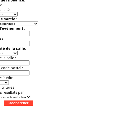
de la Séance:
exceptionnelle.
Jusqu'à -56%
uhaité :
e sortie :
d'événement :
es :
té de la salle:
la salle :
u code postal :
 Public :
 critères
es résultats par :