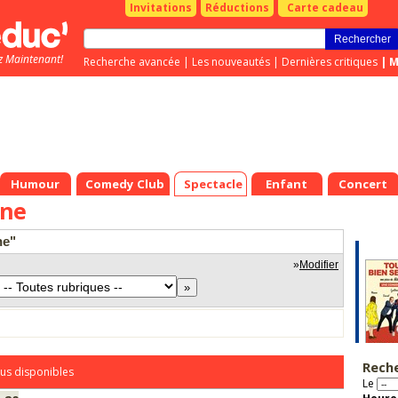
Invitations
Réductions
Carte cadeau
z Maintenant!
Recherche avancée
|
Les nouveautés
|
Dernières critiques
|
M
Humour
Comedy Club
Spectacle
Enfant
Concert
ine
ne"
»
Modifier
Rech
us disponibles
Le