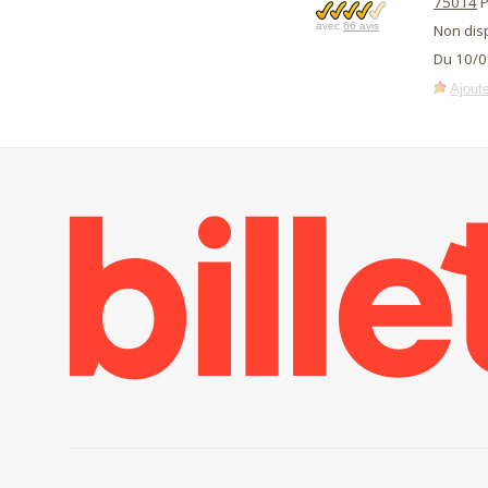
75014
P
avec
66 avis
Non dis
Du 10/0
Ajoute