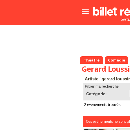
Bouton
menu
Sorte
principale
Théâtre
Comédie
Gerard Louss
Artiste "gerard loussi
Filtrer ma recherche
Catégorie:
2 événements trouvés
Ces évènements ne sont pl