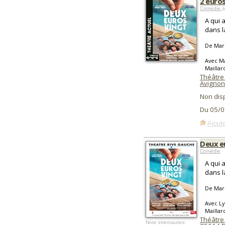
2 euros
Comédie
à
A qui 
dans l
De Mar
Avec Ma
Maillar
Théâtre
Avignon
Non dis
Du 05/0
Ajoute
Deux e
Comédie
A qui 
dans l
De Mar
Avec Ly
Maillar
Théâtre
Note internautes: