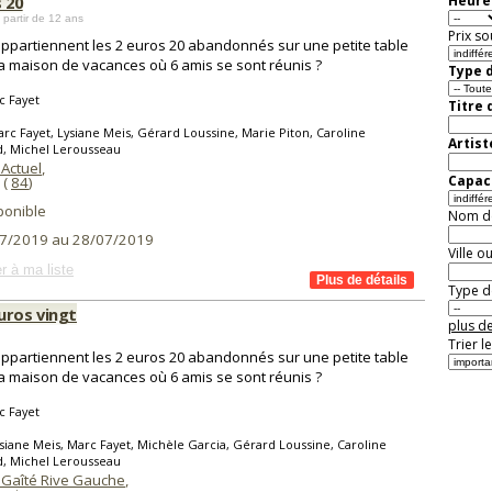
 20
Heure 
 partir de 12 ans
Prix so
appartiennent les 2 euros 20 abandonnés sur une petite table
a maison de vacances où 6 amis se sont réunis ?
Type d
c Fayet
Titre 
rc Fayet, Lysiane Meis, Gérard Loussine, Marie Piton, Caroline
Artist
d, Michel Lerousseau
 Actuel
,
Capaci
(
84
)
ponible
Nom de 
7/2019 au 28/07/2019
Ville o
r à ma liste
Type de
uros vingt
plus de
Trier l
appartiennent les 2 euros 20 abandonnés sur une petite table
a maison de vacances où 6 amis se sont réunis ?
c Fayet
siane Meis, Marc Fayet, Michèle Garcia, Gérard Loussine, Caroline
d, Michel Lerousseau
 Gaîté Rive Gauche
,