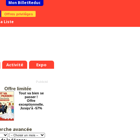
Mon BilletReduc
Offres privilèges
a Liste
Activité
Expo
Offre limitée
Tout va bien se
passer !
Offre
exceptionnelle.
Jusqu'à -57%
erche avancée
Pourquoi les
femmes aiment les
connards ?
Offre