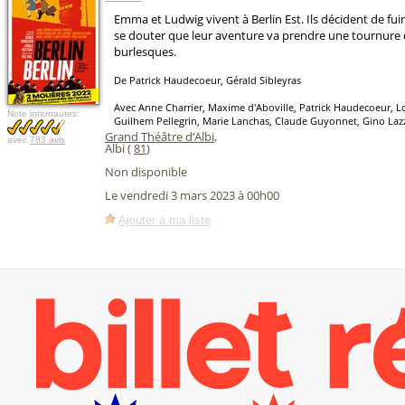
Emma et Ludwig vivent à Berlin Est. Ils décident de fuir
se douter que leur aventure va prendre une tournure 
burlesques.
De Patrick Haudecoeur, Gérald Sibleyras
Avec Anne Charrier, Maxime d'Aboville, Patrick Haudecoeur, L
Note internautes:
Guilhem Pellegrin, Marie Lanchas, Claude Guyonnet, Gino Lazz
Grand Théâtre d’Albi
,
avec
783 avis
Albi (
81
)
Non disponible
Le vendredi 3 mars 2023 à 00h00
Ajouter à ma liste