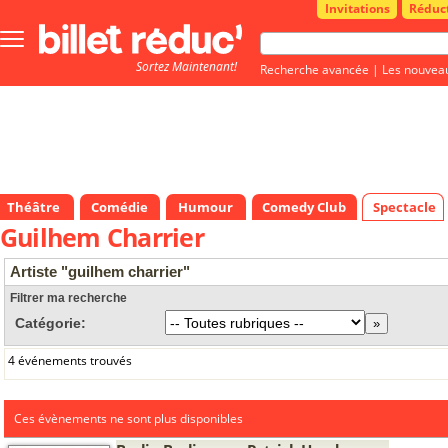
Invitations
Réduc
Bouton
menu
Sortez Maintenant!
principale
Recherche avancée
|
Les nouvea
Théâtre
Comédie
Humour
Comedy Club
Spectacle
Guilhem Charrier
Artiste "guilhem charrier"
Filtrer ma recherche
Catégorie:
4 événements trouvés
Ces évènements ne sont plus disponibles