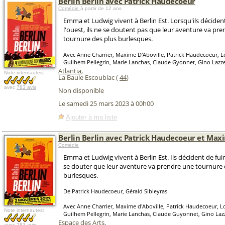
Berlin Berlin avec Patrick Haudecoeur
Comédie
à partir de 12 ans
Emma et Ludwig vivent à Berlin Est. Lorsqu'ils décident
l'ouest, ils ne se doutent pas que leur aventure va pr
tournure des plus burlesques.
Avec Anne Charrier, Maxime D'Aboville, Patrick Haudecoeur, L
Guilhem Pellegrin, Marie Lanchas, Claude Gyonnet, Gino Lazze
Atlantia
,
Note internautes:
La Baule Escoublac (
44
)
avec
783 avis
Non disponible
Le samedi 25 mars 2023 à 00h00
Ajouter à ma liste
Berlin Berlin avec Patrick Haudecoeur et Max
Comédie
Emma et Ludwig vivent à Berlin Est. Ils décident de fuir
se douter que leur aventure va prendre une tournure 
burlesques.
De Patrick Haudecoeur, Gérald Sibleyras
Avec Anne Charrier, Maxime d'Aboville, Patrick Haudecoeur, L
Note internautes:
Guilhem Pellegrin, Marie Lanchas, Claude Guyonnet, Gino Lazz
Espace des Arts
,
avec
783 avis