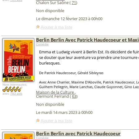
Chalon Sur Saône (
71
)
Non disponible
Le dimanche 12 février 2023 à 00h00
Ajouter à ma liste
Berlin Berlin Avec Patrick Haudecoeur et Max
Comédie
Emma et Ludwig vivent à Berlin Est. Ils décident de fuir
se douter que leur aventure va prendre une tournure 
burlesques.
De Patrick Haudecoeur, Gérald Sibleyras
Avec Anne Charrier, Maxime D'Aboville, Patrick Haudecoeur, L
Note internautes:
Guilhem Pellegrin, Marie Lanchas, Claude Guyonnet, Gino Lazz
Maison de la Culture
,
avec
783 avis
Clermont Ferrand (
63
)
Non disponible
Le mardi 14 mars 2023 à 00h00
Ajouter à ma liste
Berlin Berlin avec Patrick Haudecoeur
Comédie