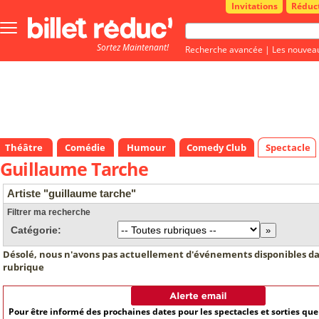
Invitations
Réduc
Bouton
menu
Sortez Maintenant!
principale
Recherche avancée
|
Les nouvea
Théâtre
Comédie
Humour
Comedy Club
Spectacle
Guillaume Tarche
Artiste "guillaume tarche"
Filtrer ma recherche
Catégorie:
Désolé, nous n'avons pas actuellement d'événements disponibles da
rubrique
Pour être informé des prochaines dates pour les spectacles et sorties qu