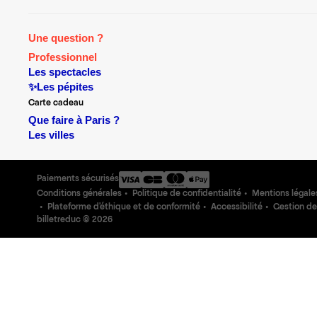
Une question ?
Professionnel
Les spectacles
✨Les pépites
Carte cadeau
Que faire à Paris ?
Les villes
Paiements sécurisés
Conditions générales
Politique de confidentialité
Mentions légale
Plateforme d'éthique et de conformité
Accessibilité
Gestion de
billetreduc ©
2026