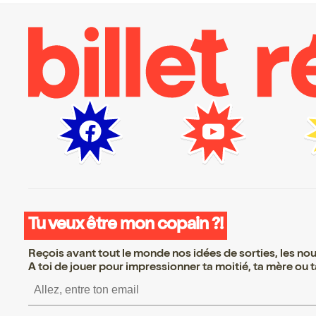
Tu veux être mon copain ?!
Reçois avant tout le monde nos idées de sorties, les nouv
A toi de jouer pour impressionner ta moitié, ta mère ou ta
S’inscrire S’inscrire S