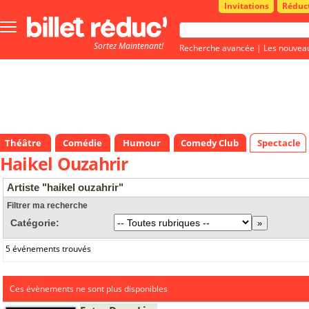
Invitations
Réduc
Bouton
menu
Sortez Maintenant!
principale
Recherche avancée
|
Les nouvea
Théâtre
Comédie
Humour
Comedy Club
Spectacle
Haikel Ouzahrir
Artiste "haikel ouzahrir"
Filtrer ma recherche
Catégorie:
5 événements trouvés
Ces évènements ne sont plus disponibles