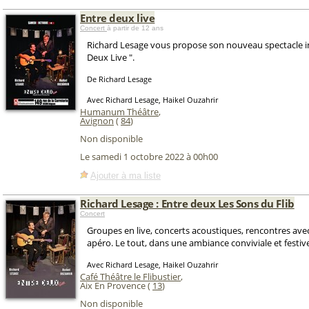
Entre deux live
Concert
à partir de 12 ans
Richard Lesage vous propose son nouveau spectacle in
Deux Live ".
De Richard Lesage
Avec Richard Lesage, Haikel Ouzahrir
Humanum Théâtre
,
Avignon
(
84
)
Non disponible
Le samedi 1 octobre 2022 à 00h00
Ajouter à ma liste
Richard Lesage : Entre deux Les Sons du Flib
Concert
Groupes en live, concerts acoustiques, rencontres avec 
apéro. Le tout, dans une ambiance conviviale et festiv
Avec Richard Lesage, Haikel Ouzahrir
Café Théâtre le Flibustier
,
Aix En Provence (
13
)
Non disponible