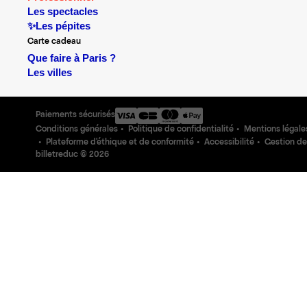
Les spectacles
✨Les pépites
Carte cadeau
Que faire à Paris ?
Les villes
Paiements sécurisés
Conditions générales
Politique de confidentialité
Mentions légale
Plateforme d'éthique et de conformité
Accessibilité
Gestion de
billetreduc ©
2026