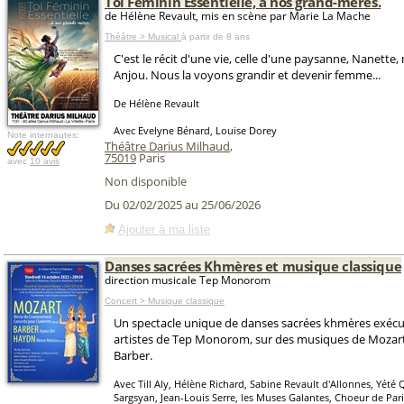
Toi Féminin Essentielle, à nos grand-mères.
de Hélène Revault, mis en scène par Marie La Mache
Théâtre > Musical
à partir de 8 ans
C'est le récit d'une vie, celle d'une paysanne, Nanette,
Anjou. Nous la voyons grandir et devenir femme...
De Hélène Revault
Avec Evelyne Bénard, Louise Dorey
Note internautes:
Théâtre Darius Milhaud
,
75019
Paris
avec
10 avis
Non disponible
Du 02/02/2025 au 25/06/2026
Ajouter à ma liste
Danses sacrées Khmères et musique classique
direction musicale Tep Monorom
Concert > Musique classique
Un spectacle unique de danses sacrées khmères exécut
artistes de Tep Monorom, sur des musiques de Mozar
Barber.
Avec Till Aly, Hélène Richard, Sabine Revault d'Allonnes, Yété 
Sargsyan, Jean-Louis Serre, les Muses Galantes, Choeur de Pa