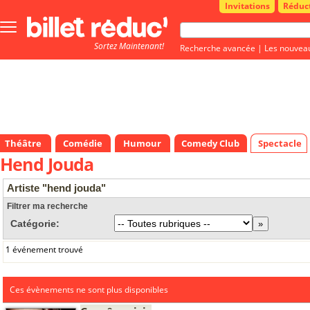
Invitations
Réduc
Bouton
menu
Sortez Maintenant!
principale
Recherche avancée
|
Les nouvea
Théâtre
Comédie
Humour
Comedy Club
Spectacle
Hend Jouda
Artiste "hend jouda"
Filtrer ma recherche
Catégorie:
1 événement trouvé
Ces évènements ne sont plus disponibles