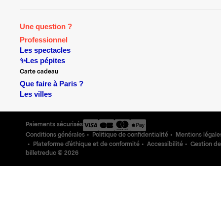
Une question ?
Professionnel
Les spectacles
✨Les pépites
Carte cadeau
Que faire à Paris ?
Les villes
Paiements sécurisés
Conditions générales
Politique de confidentialité
Mentions légale
Plateforme d'éthique et de conformité
Accessibilité
Gestion de
billetreduc ©
2026