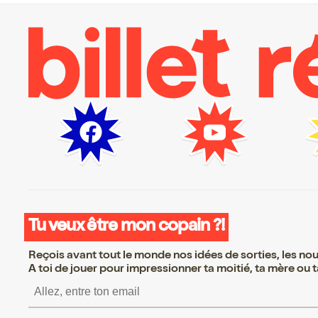
Tu veux être mon copain ?!
Reçois avant tout le monde nos idées de sorties, les nouv
A toi de jouer pour impressionner ta moitié, ta mère ou ta
S’inscrire S’inscrire S’