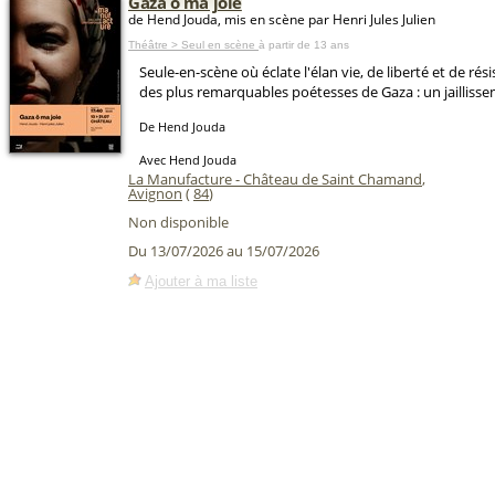
Gaza ô ma joie
de Hend Jouda, mis en scène par Henri Jules Julien
Théâtre > Seul en scène
à partir de 13 ans
Seule-en-scène où éclate l'élan vie, de liberté et de rés
des plus remarquables poétesses de Gaza : un jaillisse
De Hend Jouda
Avec Hend Jouda
La Manufacture - Château de Saint Chamand
,
Avignon
(
84
)
Non disponible
Du 13/07/2026 au 15/07/2026
Ajouter à ma liste