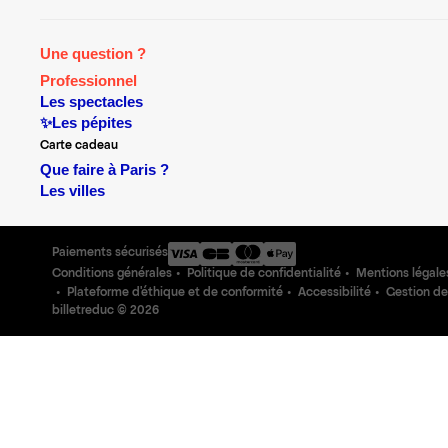
Une question ?
Professionnel
Les spectacles
✨Les pépites
Carte cadeau
Que faire à Paris ?
Les villes
Paiements sécurisés
Conditions générales
Politique de confidentialité
Mentions légale
Plateforme d'éthique et de conformité
Accessibilité
Gestion de
billetreduc ©
2026