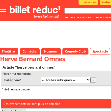
Invitations
Réduc
Bouton
menu
Sortez Maintenant!
principale
Recherche avancée
|
Les nouvea
Théâtre
Comédie
Humour
Comedy Club
Spectacle
Herve Bernard Omnes
Artiste "herve bernard omnes"
Filtrer ma recherche
Catégorie:
1 événement trouvé
Ces évènements ne sont plus disponibles