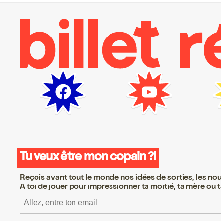
Tu veux être mon copain ?!
Reçois avant tout le monde nos idées de sorties, les nouv
A toi de jouer pour impressionner ta moitié, ta mère ou ta
S’inscrire S’inscrire S