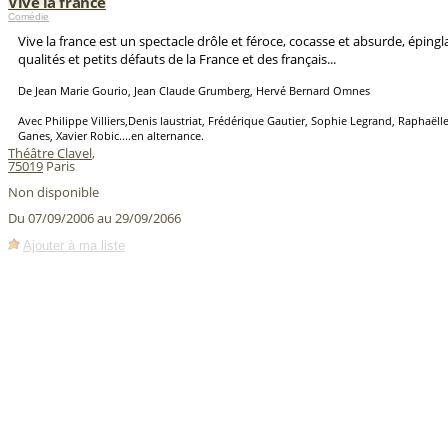
Vive la france
Comédie
Vive la france est un spectacle drôle et féroce, cocasse et absurde, éping
qualités et petits défauts de la France et des français...
De Jean Marie Gourio, Jean Claude Grumberg, Hervé Bernard Omnes
Avec Philippe Villiers,Denis laustriat, Frédérique Gautier, Sophie Legrand, Raphaëll
Ganes, Xavier Robic....en alternance.
Théâtre Clavel
,
75019
Paris
Non disponible
Du 07/09/2006 au 29/09/2066
Ajouter à ma liste